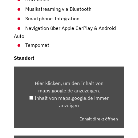
Musikstreaming via Bluetooth
Smartphone-Integration
Navigation über Apple CarPlay & Android
Auto
Tempomat
Standort
INHALT
VON
Hier klicken, um den Inhalt von
MAPS.GOOGLE.DE
maps.google.de anzuzeigen.
ANZEIGEN
Inhalt von maps.google.de immer
anzeigen
Inhalt direkt öffnen