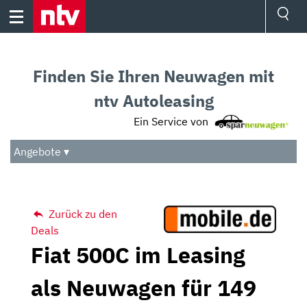
Skip
to
content
Ressorts
Sport
Finden Sie Ihren Neuwagen mit
Börse
Wetter
ntv Autoleasing
TV
Ein Service von
Video
Audio
Angebote ▾
Das Beste
Zurück zu den
Deals
Fiat 500C im Leasing
als Neuwagen für 149