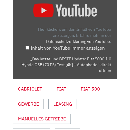
„DAS
LETZTE
UND
BESTE
UPDATE:
Hier klicken, um den Inhalt von YouTube
FIAT
anzuzeigen.
Erfahre mehr in der
Datenschutzerklärung von YouTube
.
500C
Inhalt von YouTube immer anzeigen
1.0
HYBRID
„Das letzte und BESTE Update: Fiat 500C 1.0
GSE
Hybrid GSE (70 PS) Test [4K] – Autophorie“ direkt
(70
öffnen
PS)
TEST
CABRIOLET
FIAT
FIAT 500
[4K]
–
GEWERBE
LEASING
AUTOPHORIE“
VON
YOUTUBE
MANUELLES GETRIEBE
ANZEIGEN