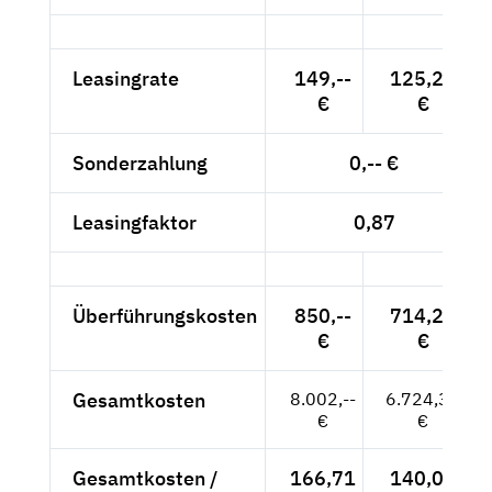
Leasingrate
149,--
125,21
€
€
Sonderzahlung
0,-- €
Leasingfaktor
0,87
Überführungskosten
850,--
714,29
€
€
Gesamtkosten
8.002,--
6.724,37
€
€
Gesamtkosten /
166,71
140,09