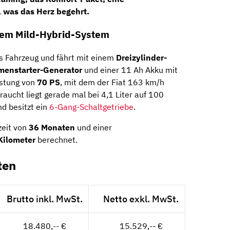
 was das Herz begehrt.
inem Mild-Hybrid-System
tes Fahrzeug und fährt mit einem
Dreizylinder-
menstarter-Generator
und einer 11 Ah Akku mit
istung von
70 PS
, mit dem der Fiat 163 km/h
aucht liegt gerade mal bei 4,1 Liter auf 100
nd besitzt ein
6-Gang-Schaltgetriebe
.
zeit von
36 Monaten
und einer
Kilometer
berechnet.
ten
Brutto inkl. MwSt.
Netto exkl. MwSt.
18.480,-- €
15.529,-- €