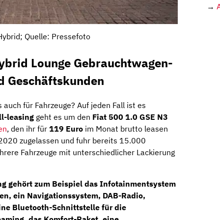
→
Hybrid; Quelle: Pressefoto
Hybrid Lounge Gebrauchtwagen-
nd Geschäftskunden
 auch für Fahrzeuge? Auf jeden Fall ist es
ll-leasing
geht es um den
Fiat 500 1.0 GSE N3
en
, den ihr für
119 Euro
im Monat brutto leasen
2020 zugelassen und fuhr bereits 15.000
hrere Fahrzeuge mit unterschiedlicher Lackierung
ng gehört zum Beispiel das
Infotainmentsystem
een
, ein
Navigationssystem
, DAB-Radio,
ne Bluetooth-Schnittstelle für die
eaming, das Komfort-Paket, eine