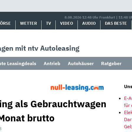
8.08.2026 12:48 Uhr Frankfurt | 11:48 U
BÖRSE
WETTER
TV
VIDEO
AUDIO
DAS BESTE
gen mit ntv Autoleasing
bte Leasingdeals
Antrieb
Autohäuser
Ratgeber
Uns
E-A
sing als Gebrauchtwagen
für
Ele
Monat brutto
Dar
Geb
3