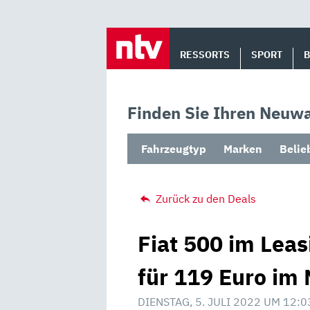
Skip
to
RESSORTS
SPORT
content
Finden Sie Ihren Neuwa
Fahrzeugtyp
Marken
Belie
Zurück zu den Deals
Fiat 500 im Lea
für 119 Euro im 
DIENSTAG, 5. JULI 2022 UM 12:0