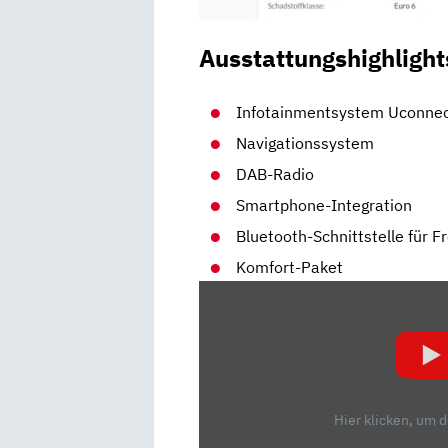
Ausstattungshighlight
Infotainmentsystem Uconnec
Navigationssystem
DAB-Radio
Smartphone-Integration
Bluetooth-Schnittstelle für 
Komfort-Paket
„DAS
LETZTE
UND
BESTE
UPDATE:
FIAT
Hier klicken, um 
500C