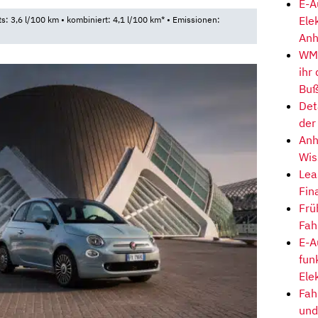
E-A
Ele
ts: 3,6 l/100 km • kombiniert: 4,1 l/100 km* • Emissionen:
Anh
WM-
ihr
Buß
Det
der
Anh
Wis
Lea
Fin
Frü
Fah
E-A
fun
Ele
Fah
und