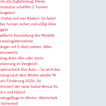
uto als Zugfahrzeug: Diese
ktroautos schaffen 2 Tonnen
ängelast
Fieber auf vier Rädern: So feiert
 das Turnier sicher und völlig ohne
geld
aillierte Darstellung des Modells
 Leasingübernahme
änger mit E-Auto ziehen: Alles
senswerte
sing, Auto-Abo oder Vario-
anzierung im Vergleich
hjahrscheck fürs Auto – So wird das
rzeug nach dem Winter wieder fit
uto-Förderung 2026: So
ktioniert der neue Sozial-Bonus für
ktro und Hybrid
rzeugpflege im Winter: Werterhalt
 Sicherheit