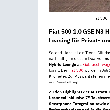
Fiat 500 
Fiat 500 1.0 GSE N3 
Leasing für Privat- u
Second-Hand ist ein Trend. Gilt das
nachhaltig! In diesem Deal von
nu
Hybrid Lounge
als
Gebrauchtwag
könnt. Der
Fiat 500
wurde im Juli 
Kilometer. Zur Auswahl stehen me
und Ausstattung.
Zu den Highlights der Ausstattu
Uconnect
inklusive
7″-Touchscr
Smartphone-Integration sowie ei
Freisprechanlage und Audio-Str