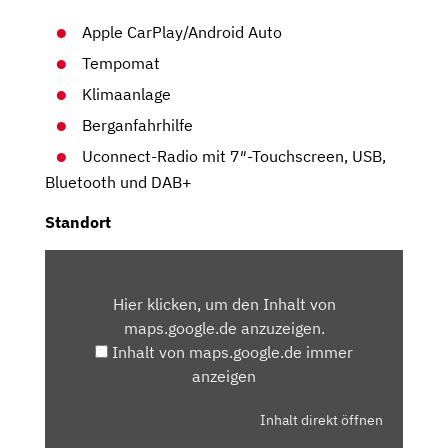
Apple CarPlay/Android Auto
Tempomat
Klimaanlage
Berganfahrhilfe
Uconnect-Radio mit 7″-Touchscreen, USB,
Bluetooth und DAB+
Standort
INHALT
VON
Hier klicken, um den Inhalt von
MAPS.GOOGLE.DE
maps.google.de anzuzeigen.
ANZEIGEN
Inhalt von maps.google.de immer
anzeigen
Inhalt direkt öffnen