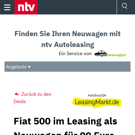
Skip
to
content
Ressorts
Sport
Finden Sie Ihren Neuwagen mit
Börse
Wetter
ntv Autoleasing
TV
Ein Service von
Video
Audio
Angebote ▾
Das Beste
Zurück zu den
Deals
Fiat 500 im Leasing als