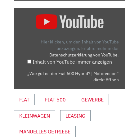
„WIE
GUT
IST
DER
FIAT
Hier klicken, um den Inhalt von YouTube
500
anzuzeigen.
Erfahre mehr in der
Datenschutzerklärung von YouTube
.
HYBRID?
Inhalt von YouTube immer anzeigen
|
MOTORVISION“
„Wie gut ist der Fiat 500 Hybrid? | Motorvision“
VON
direkt öffnen
YOUTUBE
ANZEIGEN
FIAT
FIAT 500
GEWERBE
KLEINWAGEN
LEASING
MANUELLES GETRIEBE