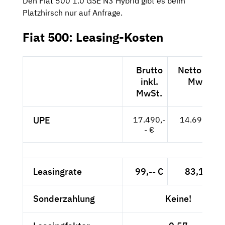
Den Fiat 500 1.0 GSE N3 Hybrid gibt es beim
Platzhirsch nur auf Anfrage.
Fiat 500: Leasing-Kosten
Brutto
Netto exkl.
inkl.
MwSt.
MwSt.
UPE
17.490,-
14.697,-- €
- €
Leasingrate
99,-- €
83,19 €
Sonderzahlung
Keine!