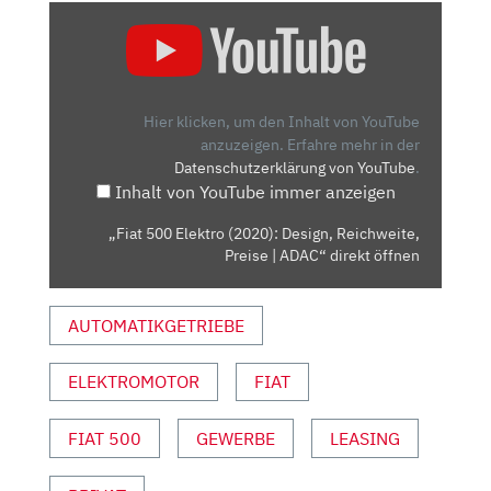
„FIAT
500
ELEKTRO
(2020):
DESIGN,
Hier klicken, um den Inhalt von YouTube
REICHWEITE,
anzuzeigen.
Erfahre mehr in der
Datenschutzerklärung von YouTube
.
PREISE
Inhalt von YouTube immer anzeigen
|
ADAC“
„Fiat 500 Elektro (2020): Design, Reichweite,
VON
Preise | ADAC“ direkt öffnen
YOUTUBE
ANZEIGEN
AUTOMATIKGETRIEBE
ELEKTROMOTOR
FIAT
FIAT 500
GEWERBE
LEASING