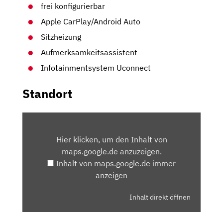
frei konfigurierbar
Apple CarPlay/Android Auto
Sitzheizung
Aufmerksamkeitsassistent
Infotainmentsystem Uconnect
Standort
INHALT
VON
Hier klicken, um den Inhalt von
MAPS.GOOGLE.DE
maps.google.de anzuzeigen.
ANZEIGEN
Inhalt von maps.google.de immer
anzeigen
Inhalt direkt öffnen