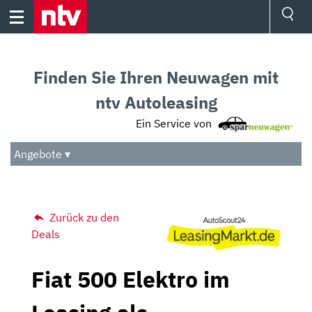
Skip
to
content
Ressorts
Sport
Finden Sie Ihren Neuwagen mit
Börse
Wetter
ntv Autoleasing
TV
Ein Service von
Video
Audio
Angebote ▾
Das Beste
Zurück zu den
Deals
Fiat 500 Elektro im