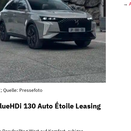
→
; Quelle: Pressefoto
lueHDi 130 Auto Étoile Leasing