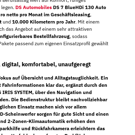
im Berufsalltag Wert auf Komfort, ruhiges
 legen.
DS Automobiles
DS 7 BlueHDi 130 Auto
uro netto pro Monat im Geschäftsleasing
,
t
und
10.000 Kilometern pro Jahr
. Mit einem
ch das Angebot auf einem sehr attraktiven
onfigurierbares Bestellfahrzeug
, sodass
Pakete passend zum eigenen Einsatzprofil gewählt
, digital, komfortabel, unaufgeregt
okus auf Übersicht und Alltagstauglichkeit. Ein
t Fahrinformationen klar dar, ergänzt durch den
S IRIS SYSTEM
, über den Navigation und
en. Die Bedienstruktur bleibt nachvollziehbar
glichen Einsatz machen sich vor allem
D-Scheinwerfer
sorgen für gute Sicht und einen
nd
2-Zonen-Klimaautomatik
erhöhen den
parkhilfe und Rückfahrkamera
erleichtern das