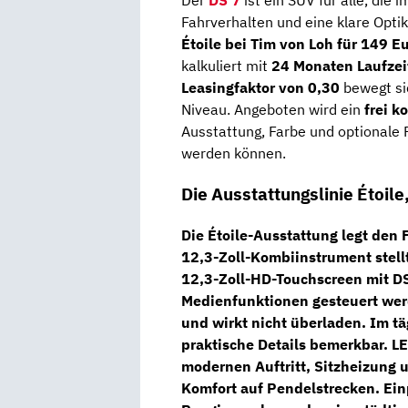
Der
DS 7
ist ein SUV für alle, die 
Fahrverhalten und eine klare Optik
Étoile bei Tim von Loh für 149 E
kalkuliert mit
24 Monaten Laufzei
Leasingfaktor von 0,30
bewegt si
Niveau. Angeboten wird ein
frei k
Ausstattung, Farbe und optionale 
werden können.
Die Ausstattungslinie Étoile
Die
Étoile-Ausstattung
legt den F
12,3-Zoll-Kombiinstrument
stell
12,3-Zoll-HD-Touchscreen mit D
Medienfunktionen gesteuert werd
und wirkt nicht überladen. Im tä
praktische Details bemerkbar.
LE
modernen Auftritt,
Sitzheizung
u
Komfort auf Pendelstrecken.
Ein