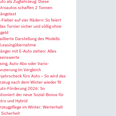
uto als Zugfahrzeug: Diese
ktroautos schaffen 2 Tonnen
ängelast
Fieber auf vier Rädern: So feiert
 das Turnier sicher und völlig ohne
geld
aillierte Darstellung des Modells
 Leasingübernahme
änger mit E-Auto ziehen: Alles
senswerte
sing, Auto-Abo oder Vario-
anzierung im Vergleich
hjahrscheck fürs Auto – So wird das
rzeug nach dem Winter wieder fit
uto-Förderung 2026: So
ktioniert der neue Sozial-Bonus für
ktro und Hybrid
rzeugpflege im Winter: Werterhalt
 Sicherheit