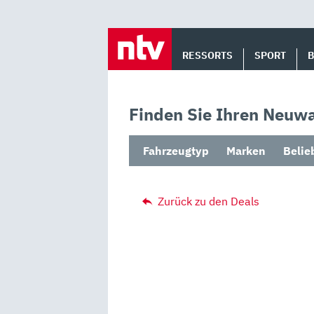
Skip
to
RESSORTS
SPORT
content
Finden Sie Ihren Neuwa
Fahrzeugtyp
Marken
Belie
Zurück zu den Deals