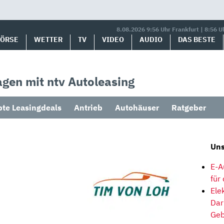
8.08.2026 9:56 Uhr Frankfurt | 8:56 U
BÖRSE
WETTER
TV
VIDEO
AUDIO
DAS BESTE
gen mit ntv Autoleasing
bte Leasingdeals
Antrieb
Autohäuser
Ratgeber
Uns
E-A
für
Ele
Dar
Geb