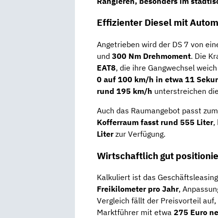
Rangieren, besonders im städtis
Effizienter Diesel mit Autom
Angetrieben wird der DS 7 von ei
und
300 Nm Drehmoment
. Die K
EAT8
, die ihre Gangwechsel weich
0 auf 100 km/h in etwa 11 Seku
rund 195 km/h
unterstreichen di
Auch das Raumangebot passt zum 
Kofferraum fasst rund 555 Liter
,
Liter
zur Verfügung.
Wirtschaftlich gut positionie
Kalkuliert ist das Geschäftsleasin
Freikilometer pro Jahr
, Anpassung
Vergleich fällt der Preisvorteil au
Marktführer mit etwa
275 Euro ne