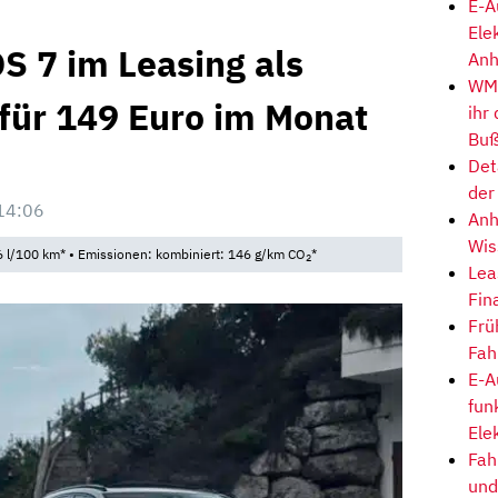
E-A
Ele
S 7 im Leasing als
Anh
WM-
 für 149 Euro im Monat
ihr
Buß
Det
der
14:06
Anh
Wis
 l/100 km* • Emissionen: kombiniert: 146 g/km CO
*
2
Lea
Fin
Frü
Fah
E-A
fun
Ele
Fah
und