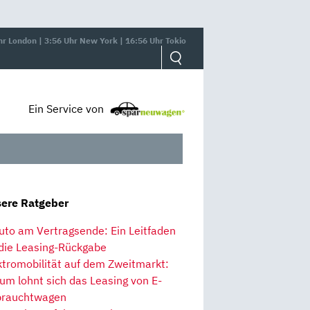
hr London | 3:56 Uhr New York | 16:56 Uhr Tokio
Ein Service von
ere Ratgeber
uto am Vertragsende: Ein Leitfaden
 die Leasing-Rückgabe
ktromobilität auf dem Zweitmarkt:
um lohnt sich das Leasing von E-
rauchtwagen