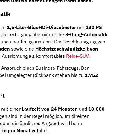
chen Umfeld oder auf engen Parkflächen.
atik
nem
1,5-Liter-BlueHDi-Dieselmotor
mit
130 PS
raftübertragung übernimmt die
8-Gang-Automatik
 und unauffällig ausführt. Die Beschleunigung von
nden
sowie eine
Höchstgeschwindigkeit von
e Ausrichtung als komfortables
Reise-SUV
.
Anspruch eines Business-Fahrzeugs. Der
 bei umgelegter Rückbank stehen bis zu
1.752
rt
g mit einer
Laufzeit von 24 Monaten
und
10.000
en sind in der Regel möglich. Im direkten
f, denn ein ähnliches Angebot wird beim
tto pro Monat
geführt.