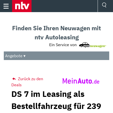
Skip
to
content
Ressorts
Sport
Finden Sie Ihren Neuwagen mit
Börse
Wetter
ntv Autoleasing
TV
Ein Service von
Video
Audio
Angebote ▾
Das Beste
Zurück zu den
Deals
DS 7 im Leasing als
Bestellfahrzeug für 239