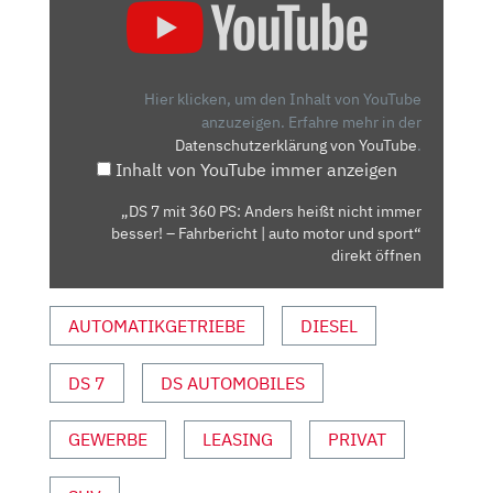
7
MIT
360
PS:
Hier klicken, um den Inhalt von YouTube
ANDERS
anzuzeigen.
Erfahre mehr in der
Datenschutzerklärung von YouTube
.
HEISST N
Inhalt von YouTube immer anzeigen
ICHT I
MMER B
„DS 7 mit 360 PS: Anders heißt nicht immer
ESSER! –
besser! – Fahrbericht | auto motor und sport“
F
direkt öffnen
AHRBERICHT |
A
AUTOMATIKGETRIEBE
DIESEL
UTO M
OTOR U
DS 7
DS AUTOMOBILES
ND S
PORT“ V
ON Y
GEWERBE
LEASING
PRIVAT
OUTUBE A
NZEIGEN