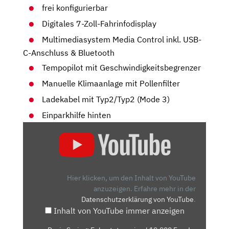
frei konfigurierbar
Digitales 7-Zoll-Fahrinfodisplay
Multimediasystem Media Control inkl. USB-
C-Anschluss & Bluetooth
Tempopilot mit Geschwindigkeitsbegrenzer
Manuelle Klimaanlage mit Pollenfilter
Ladekabel mit Typ2/Typ2 (Mode 3)
Einparkhilfe hinten
„DACIA
SPRING:
ER
KOSTET
MAXIMAL
Hier klicken, um den Inhalt von YouTube
19.900
anzuzeigen.
Erfahre mehr in der
Datenschutzerklärung von YouTube
.
EURO!
Inhalt von YouTube immer anzeigen
–
VORFAHRT