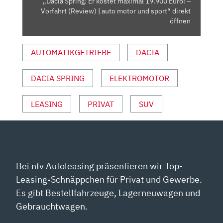
„Dacia Spring: Er kostet maximal 19.900 Euro! –
(REVIEW)
Vorfahrt (Review) | auto motor und sport“ direkt
|
öffnen
AUTO
MOTOR
AUTOMATIKGETRIEBE
DACIA
UND
SPORT“
DACIA SPRING
ELEKTROMOTOR
VON
YOUTUBE
ANZEIGEN
LEASING
PRIVAT
SUV
Bei ntv Autoleasing präsentieren wir Top-
Leasing-Schnäppchen für Privat und Gewerbe.
Es gibt Bestellfahrzeuge, Lagerneuwagen und
Gebrauchtwagen.