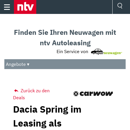
Skip
to
content
Ressorts
Sport
Finden Sie Ihren Neuwagen mit
Börse
Wetter
ntv Autoleasing
TV
Ein Service von
Video
Audio
Angebote ▾
Das Beste
Zurück zu den
Deals
Dacia Spring im
Leasing als