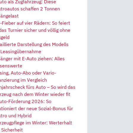
uto als Zugfahrzeug: Diese
ktroautos schaffen 2 Tonnen
ängelast
Fieber auf vier Rädern: So feiert
 das Turnier sicher und völlig ohne
geld
aillierte Darstellung des Modells
 Leasingübernahme
änger mit E-Auto ziehen: Alles
senswerte
sing, Auto-Abo oder Vario-
anzierung im Vergleich
hjahrscheck fürs Auto – So wird das
rzeug nach dem Winter wieder fit
uto-Förderung 2026: So
ktioniert der neue Sozial-Bonus für
ktro und Hybrid
rzeugpflege im Winter: Werterhalt
 Sicherheit