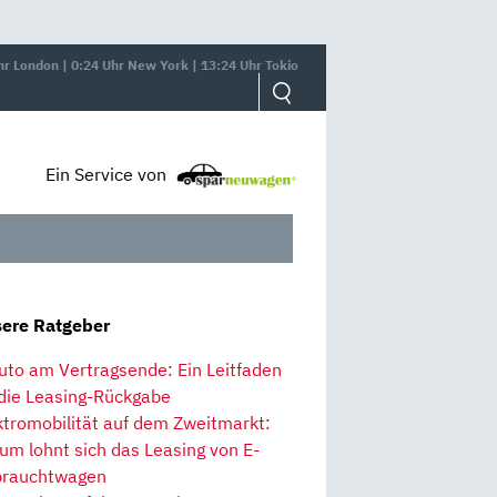
hr London | 0:24 Uhr New York | 13:24 Uhr Tokio
Ein Service von
ere Ratgeber
uto am Vertragsende: Ein Leitfaden
 die Leasing-Rückgabe
ktromobilität auf dem Zweitmarkt:
um lohnt sich das Leasing von E-
rauchtwagen