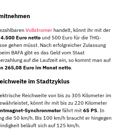
 mitnehmen
bezahlbaren
Vollstromer
handelt, könnt ihr mit der
n
4.500 Euro netto
und 500 Euro für die THG-
kasse gehen müsst. Nach erfolgreicher Zulassung
eim BAFA gibt es das Geld vom Staat
erzahlung auf die Laufzeit ein, so kommt man auf
on 265,08 Euro im Monat netto
.
Reichweite im Stadtzyklus
lektrische Reichweite von bis zu 305 Kilometer im
gewährleistet, könnt ihr mit bis zu 220 Kilometer
ntmagnet-Synchronmotor
fährt mit
65 PS
. In
ng die 50 km/h. Bis 100 km/h braucht er hingegen
digkeit beläuft sich auf 125 km/h.