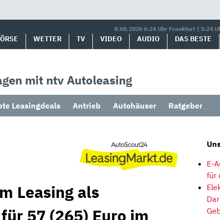
8.08.2026 6:24 Uhr Frankfurt | 5:24 U
BÖRSE
WETTER
TV
VIDEO
AUDIO
DAS BESTE
gen mit ntv Autoleasing
bte Leasingdeals
Antrieb
Autohäuser
Ratgeber
Uns
E-A
für
im Leasing als
Ele
Dar
für 57 (265) Euro im
Geb