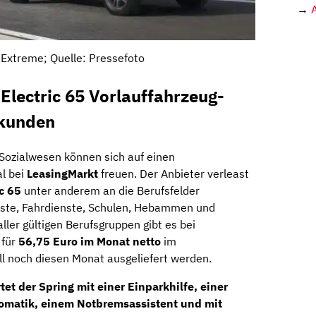
→
 Extreme; Quelle: Pressefoto
Electric 65 Vorlauffahrzeug-
skunden
Sozialwesen können sich auf einen
l bei
LeasingMarkt
freuen. Der Anbieter verleast
c 65
unter anderem an die Berufsfelder
nste, Fahrdienste, Schulen, Hebammen und
ller gültigen Berufsgruppen gibt es bei
 für
56,75 Euro im Monat netto
im
ll noch diesen Monat ausgeliefert werden.
et der Spring mit einer Einparkhilfe, einer
omatik, einem Notbremsassistent und mit