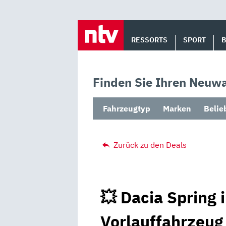
Skip
to
RESSORTS
SPORT
content
Finden Sie Ihren Neuwa
Fahrzeugtyp
Marken
Belie
Zurück zu den Deals
💥 Dacia Spring 
Vorlauffahrzeug 