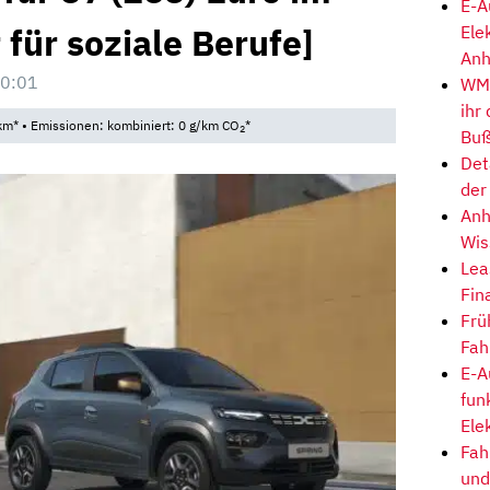
E-A
 für soziale Berufe]
Ele
Anh
10:01
WM-
ihr
km* • Emissionen: kombiniert: 0 g/km CO
*
2
Buß
Det
der
Anh
Wis
Lea
Fin
Frü
Fah
E-A
fun
Ele
Fah
und