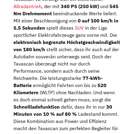
Allradantrieb
, der mit
340 PS (250 kW)
und
545
Nm Drehmoment
beeindruckende Werte liefert.
Mit einer Beschleunigung von
0 auf 100 km/h in
5,5 Sekunden
spielt dieses
SUV
in der Liga
sportlicher Elektrofahrzeuge ganz vorne mit. Die
elektronisch begrenzte Höchstgeschwindigkeit
von 180 km/h
stellt sicher, dass ihr auch auf der
Autobahn souverän unterwegs seid. Doch der
Tavascan überzeugt nicht nur durch
Performance, sondern auch durch seine
Reichweite. Die leistungsstarke
77-kWh-
Batterie
ermöglicht Fahrten von bis zu
520
Kilometern
(WLTP) ohne Nachladen. Und wenn
es doch einmal schnell gehen muss, sorgt die
Schnellladefunktion
dafür, dass ihr in nur
30
Minuten von 10 % auf 80 %
Ladestand kommt.
Diese Kombination aus Power und Effizienz
macht den Tavascan zum perfekten Begleiter für