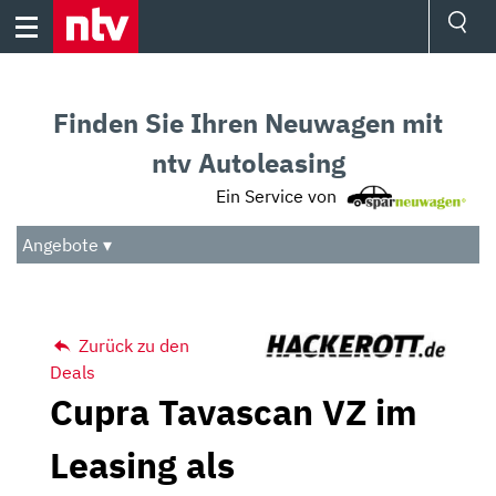
Skip
to
content
Ressorts
Sport
Finden Sie Ihren Neuwagen mit
Börse
Wetter
ntv Autoleasing
TV
Ein Service von
Video
Audio
Angebote ▾
Das Beste
Zurück zu den
Deals
Cupra Tavascan VZ im
Leasing als