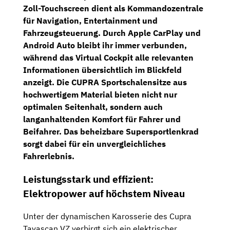
Zoll-Touchscreen
dient als Kommandozentrale
für Navigation, Entertainment und
Fahrzeugsteuerung. Durch
Apple CarPlay
und
Android Auto
bleibt ihr immer verbunden,
während das
Virtual Cockpit
alle relevanten
Informationen übersichtlich im Blickfeld
anzeigt. Die
CUPRA Sportschalensitze
aus
hochwertigem Material bieten nicht nur
optimalen Seitenhalt, sondern auch
langanhaltenden Komfort für Fahrer und
Beifahrer. Das
beheizbare Supersportlenkrad
sorgt dabei für ein unvergleichliches
Fahrerlebnis.
Leistungsstark und effizient:
Elektropower auf höchstem Niveau
Unter der dynamischen Karosserie des Cupra
Tavascan VZ verbirgt sich ein elektrischer