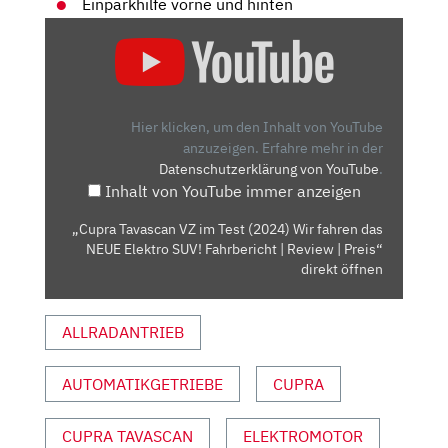
Einparkhilfe vorne und hinten
„CUPRA
TAVASCAN
VZ
IM
TEST
Hier klicken, um den Inhalt von YouTube
(2024)
anzuzeigen.
Erfahre mehr in der
Datenschutzerklärung von YouTube
.
WIR
Inhalt von YouTube immer anzeigen
FAHREN
DAS
„Cupra Tavascan VZ im Test (2024) Wir fahren das
NEUE
NEUE Elektro SUV! Fahrbericht | Review | Preis“
ELEKTRO
direkt öffnen
SUV!
FAHRBERICHT
ALLRADANTRIEB
|
REVIEW
AUTOMATIKGETRIEBE
CUPRA
|
PREIS“
VON
CUPRA TAVASCAN
ELEKTROMOTOR