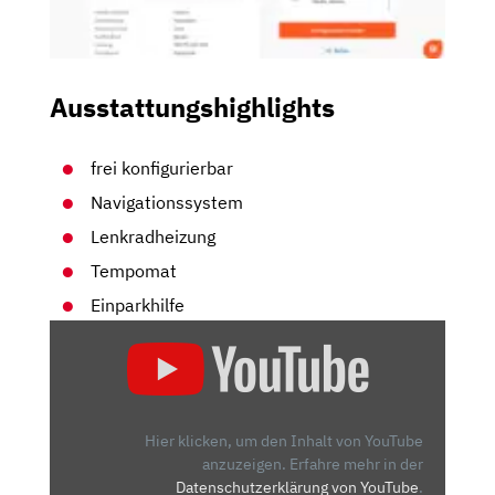
Ausstattungshighlights
frei konfigurierbar
Navigationssystem
Lenkradheizung
Tempomat
Einparkhilfe
„CUPRA
LEON
FACELIFT
(2023)
|
Hier klicken, um den Inhalt von YouTube
DER
anzuzeigen.
Erfahre mehr in der
Datenschutzerklärung von YouTube
.
FRISCHE