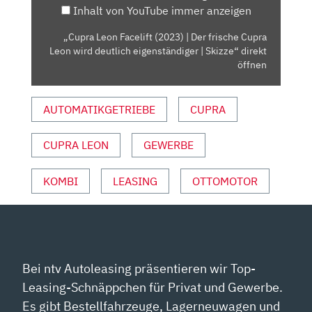
Inhalt von YouTube immer anzeigen
CUPRA
LEON
„Cupra Leon Facelift (2023) | Der frische Cupra
WIRD
Leon wird deutlich eigenständiger | Skizze“ direkt
DEUTLICH
öffnen
EIGENSTÄNDIGER
|
AUTOMATIKGETRIEBE
CUPRA
SKIZZE“
VON
CUPRA LEON
GEWERBE
YOUTUBE
ANZEIGEN
KOMBI
LEASING
OTTOMOTOR
Bei ntv Autoleasing präsentieren wir Top-
Leasing-Schnäppchen für Privat und Gewerbe.
Es gibt Bestellfahrzeuge, Lagerneuwagen und