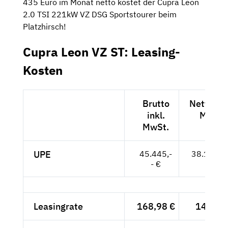
435 Euro im Monat netto kostet der Cupra Leon
2.0 TSI 221kW VZ DSG Sportstourer beim
Platzhirsch!
Cupra Leon VZ ST: Leasing-
Kosten
Brutto
Netto exk
inkl.
MwSt.
MwSt.
UPE
45.445,-
38.189,--
- €
Leasingrate
168,98 €
142,-- 