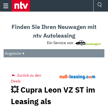
Skip
to
content
Ressorts
Sport
Finden Sie Ihren Neuwagen mit
Börse
Wetter
ntv Autoleasing
TV
Ein Service von
Video
Audio
Angebote ▾
Das Beste
Zurück zu den
Deals
💥 Cupra Leon VZ ST im
Leasing als