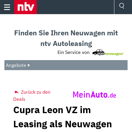
Skip
to
content
Ressorts
Sport
Finden Sie Ihren Neuwagen mit
Börse
Wetter
ntv Autoleasing
TV
Ein Service von
Video
Audio
Angebote ▾
Das Beste
Zurück zu den
Deals
Cupra Leon VZ im
Leasing als Neuwagen