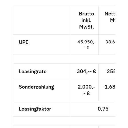
Brutto
Netto exk
inkl.
MwSt.
MwSt.
UPE
45.950,-
38.613,-- 
- €
Leasingrate
304,-- €
255,46 
Sonderzahlung
2.000,-
1.680,67 
- €
Leasingfaktor
0,75