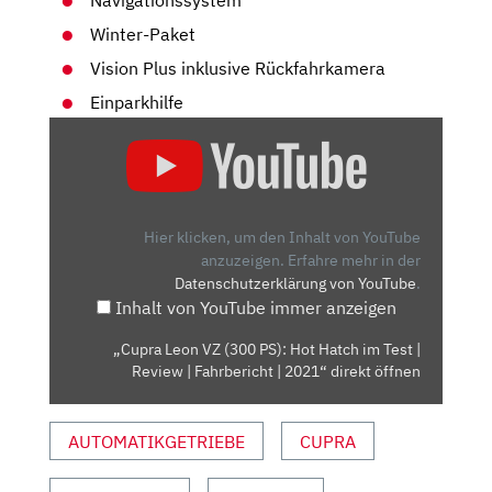
Winter-Paket
Vision Plus inklusive Rückfahrkamera
Einparkhilfe
„CUPRA
LEON
VZ
(300
PS):
Hier klicken, um den Inhalt von YouTube
HOT
anzuzeigen.
Erfahre mehr in der
Datenschutzerklärung von YouTube
.
HATCH
Inhalt von YouTube immer anzeigen
IM
TEST
„Cupra Leon VZ (300 PS): Hot Hatch im Test |
|
Review | Fahrbericht | 2021“ direkt öffnen
REVIEW
|
AUTOMATIKGETRIEBE
CUPRA
FAHRBERICHT
|