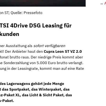
→
on ST; Quelle: Pressefoto
TSI 4Drive DSG Leasing für
skunden
her Ausstattung als
sofort verfügbaren
kt! Der Anbieter haut den
Cupra Leon ST VZ 2.0
onat brutto raus. Der niedrige Preis kommt aber
ine Sonderzahlung von 5.000 Euro brutto verlangt.
lung in der Leasingrate, kommt man auf eine Rate
des Lagerwagens gehört jede Menge
t das
Sportpaket
, das
Winterpaket
, das
nz-Paket XL
, das
Licht & Sicht Paket
, das
s-Paket
.