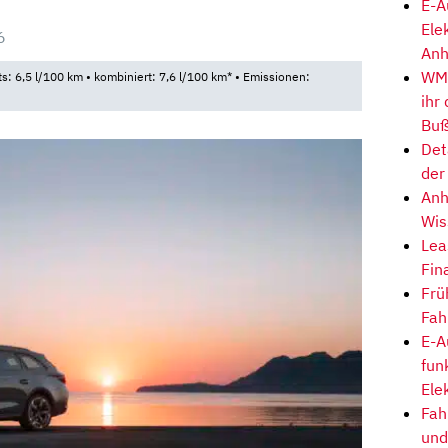
E-A
Ele
6
Anh
WM-
ts: 6,5 l/100 km • kombiniert: 7,6 l/100 km* • Emissionen:
ihr
Buß
Det
der
Anh
Wis
Lea
Fin
Frü
Fah
E-A
fun
Ele
Fah
und