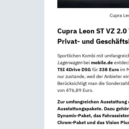
Cupra Le
Cupra Leon ST VZ 2.0 
Privat- und Geschäft
Sportlichen Kombi mit umfangreic
Lagerwagen
bei
mobile.de
entdec
TSI 4Drive DSG
für
338 Euro
im M
nur zustande, weil der Anbieter e
Berücksichtigt man die Sonderzah
von 476,89 Euro.
Zur umfangreichen Ausstattung 
Ausstattungspakete. Dazu gehör
Dynamic-Paket
, das
Fahrassiste
Chrom-Paket
und das
Vision Plu