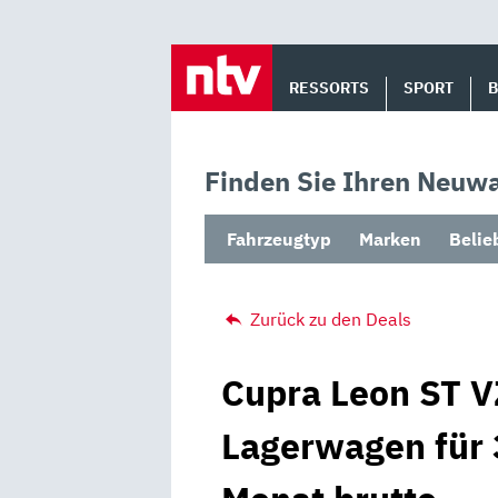
Skip
to
RESSORTS
SPORT
content
Finden Sie Ihren Neuwa
Fahrzeugtyp
Marken
Belie
Zurück zu den Deals
Cupra Leon ST V
Lagerwagen für 