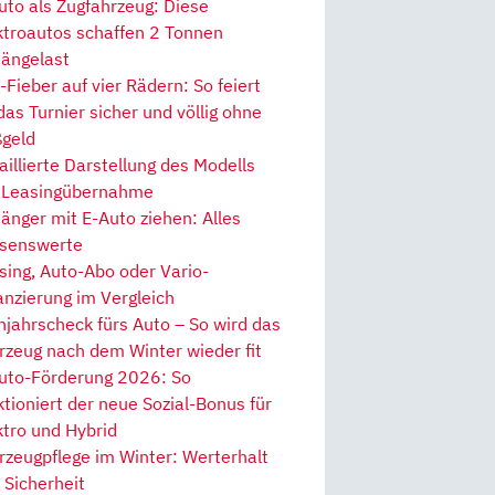
uto als Zugfahrzeug: Diese
ktroautos schaffen 2 Tonnen
ängelast
Fieber auf vier Rädern: So feiert
 das Turnier sicher und völlig ohne
geld
aillierte Darstellung des Modells
 Leasingübernahme
änger mit E-Auto ziehen: Alles
senswerte
sing, Auto-Abo oder Vario-
anzierung im Vergleich
hjahrscheck fürs Auto – So wird das
rzeug nach dem Winter wieder fit
uto-Förderung 2026: So
ktioniert der neue Sozial-Bonus für
ktro und Hybrid
rzeugpflege im Winter: Werterhalt
 Sicherheit