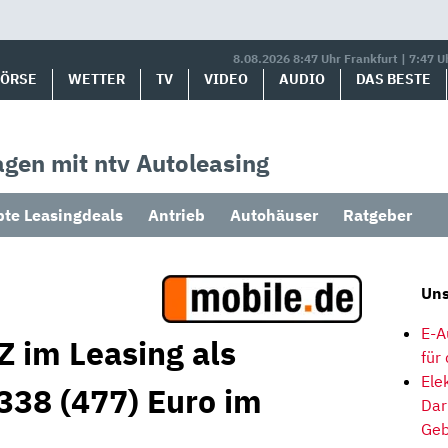
8.08.2026 8:47 Uhr Frankfurt | 7:47 U
BÖRSE
WETTER
TV
VIDEO
AUDIO
DAS BESTE
gen mit ntv Autoleasing
bte Leasingdeals
Antrieb
Autohäuser
Ratgeber
Uns
E-A
Z im Leasing als
für
Ele
338 (477) Euro im
Dar
Geb