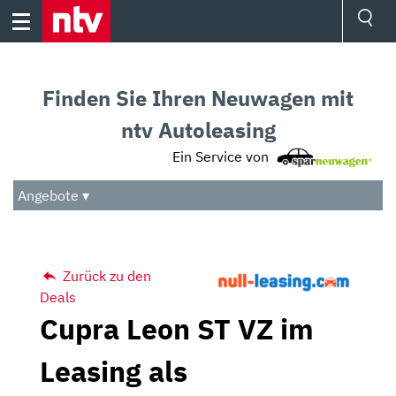
Skip
to
content
Ressorts
Sport
Finden Sie Ihren Neuwagen mit
Börse
Wetter
ntv Autoleasing
TV
Ein Service von
Video
Audio
Angebote ▾
Das Beste
Zurück zu den
Deals
Cupra Leon ST VZ im
Leasing als