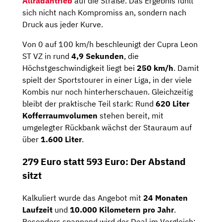
Allradantrieb
auf die Straße. Das Ergebnis fühlt
sich nicht nach Kompromiss an, sondern nach
Druck aus jeder Kurve.
Von 0 auf 100 km/h beschleunigt der Cupra Leon
ST VZ in rund
4,9 Sekunden
, die
Höchstgeschwindigkeit liegt bei
250 km/h
. Damit
spielt der Sportstourer in einer Liga, in der viele
Kombis nur noch hinterherschauen. Gleichzeitig
bleibt der praktische Teil stark: Rund
620 Liter
Kofferraumvolumen
stehen bereit, mit
umgelegter Rückbank wächst der Stauraum auf
über
1.600 Liter
.
279 Euro statt 593 Euro: Der Abstand
sitzt
Kalkuliert wurde das Angebot mit
24 Monaten
Laufzeit
und
10.000 Kilometern pro Jahr
.
Besonders spannend wird der Deal im Vergleich: