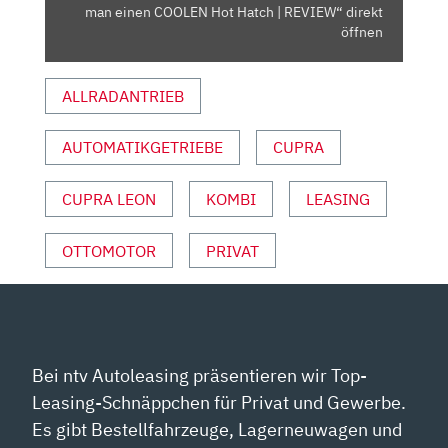
MAN
man einen COOLEN Hot Hatch | REVIEW“ direkt
EINEN
öffnen
COOLEN
HOT
ALLRADANTRIEB
HATCH
|
AUTOMATIKGETRIEBE
CUPRA
REVIEW“
VON
YOUTUBE
CUPRA LEON
KOMBI
LEASING
ANZEIGEN
OTTOMOTOR
PRIVAT
Bei ntv Autoleasing präsentieren wir Top-
Leasing-Schnäppchen für Privat und Gewerbe.
Es gibt Bestellfahrzeuge, Lagerneuwagen und