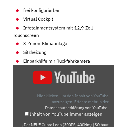
frei konfigurierbar
Virtual Cockpit
Infotainmentsystem mit 12,9-Zoll-
Touchscreen
3-Zonen-Klimaanlage
Sitzheizung
Einparkhilfe mir Rückfahrkamera
„DER
NEUE
CUPRA
LEON
(300PS,
Hier klicken, um den Inhalt von YouTube
400NM)
anzuzeigen.
Erfahre mehr in der
Datenschutzerklärung von YouTube
.
|
Inhalt von YouTube immer anzeigen
SO
BAUT
„Der NEUE Cupra Leon (300PS, 400Nm) | SO baut