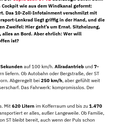
n Cockpit wie aus dem Windkanal geformt:
rt
. Das
10-Zoll-Infotainment
verschmilzt mit
rsport-Lenkrad
liegt griffig in der Hand, und die
n Zweifel: Hier geht’s um Ernst. Sitzheizung,
alles an Bord. Aber ehrlich: Wer will
ffen ist?
 Sekunden
auf 100 km/h.
Allradantrieb
und
7-
dern liefern. Ob Autobahn oder Bergstraße, der ST
vorn. Abgeregelt bei
250 km/h
, aber gefühlt weit
serscharf. Das Fahrwerk: kompromisslos. Der
s. Mit
620 Litern
im Kofferraum und bis zu
1.470
nsportiert er alles, außer Langeweile. Ob Familie,
on ST bleibt bereit, auch wenn der Puls schon