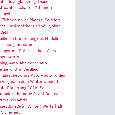
uto als Zugfahrzeug: Diese
ktroautos schaffen 2 Tonnen
ängelast
Fieber auf vier Rädern: So feiert
 das Turnier sicher und völlig ohne
geld
aillierte Darstellung des Modells
 Leasingübernahme
änger mit E-Auto ziehen: Alles
senswerte
sing, Auto-Abo oder Vario-
anzierung im Vergleich
hjahrscheck fürs Auto – So wird das
rzeug nach dem Winter wieder fit
uto-Förderung 2026: So
ktioniert der neue Sozial-Bonus für
ktro und Hybrid
rzeugpflege im Winter: Werterhalt
 Sicherheit