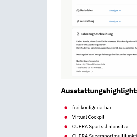
Ausstattungshighlight
frei konfigurierbar
Virtual Cockpit
CUPRA Sportschalensitze
CUPRA Supersportmultifunkt