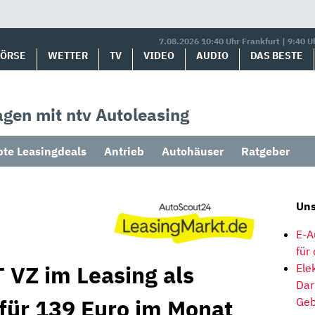
7.08.2026 10:40 Uhr Frankfurt | 9:40 U
BÖRSE
WETTER
TV
VIDEO
AUDIO
DAS BESTE
gen mit ntv Autoleasing
bte Leasingdeals
Antrieb
Autohäuser
Ratgeber
Uns
E-A
für
 VZ im Leasing als
Ele
Dar
 für 139 Euro im Monat
Geb