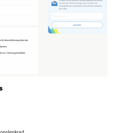
s
ionslenkrad