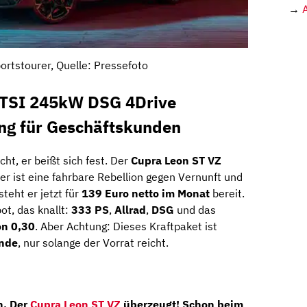
→
ortstourer, Quelle: Pressefoto
 TSI 245kW DSG 4Drive
ing für Geschäftskunden
icht, er beißt sich fest. Der
Cupra Leon ST VZ
 er ist eine fahrbare Rebellion gegen Vernunft und
steht er jetzt für
139 Euro netto im Monat
bereit.
bot, das knallt:
333 PS
,
Allrad
,
DSG
und das
on 0,30
. Aber Achtung: Dieses Kraftpaket ist
unde
, nur solange der Vorrat reicht.
n. Der
Cupra Leon ST VZ
überzeugt! Schon beim