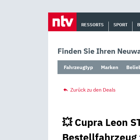
Skip
to
RESSORTS
SPORT
content
Finden Sie Ihren Neuwa
Fahrzeugtyp
Marken
Belie
Zurück zu den Deals
💥 Cupra Leon ST
Bestellfahrzeug