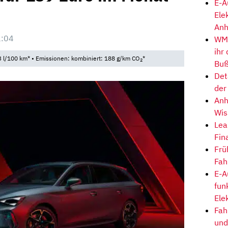
E-A
Ele
Anh
1:04
WM-
ihr
 l/100 km* • Emissionen: kombiniert: 188 g/km CO
*
2
Buß
Det
der
Anh
Wis
Lea
Fin
Frü
Fah
E-A
fun
Ele
Fah
und