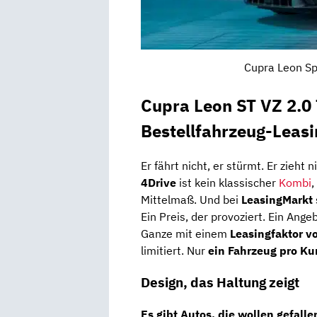
Cupra Leon Sp
Cupra Leon ST VZ 2.0
Bestellfahrzeug-Leas
Er fährt nicht, er stürmt. Er zieht n
4Drive
ist kein klassischer
Kombi
,
Mittelmaß. Und bei
LeasingMarkt
Ein Preis, der provoziert. Ein Ange
Ganze mit einem
Leasingfaktor v
limitiert. Nur
ein Fahrzeug pro K
Design, das Haltung zeigt
Es gibt Autos, die wollen gefalle