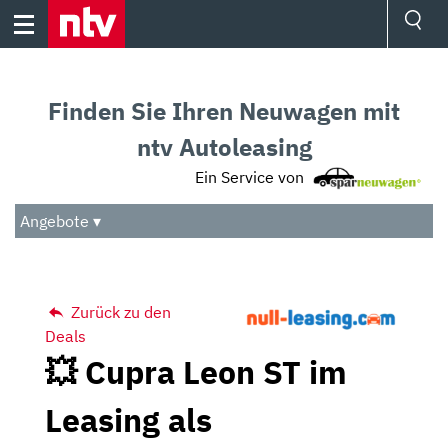
Skip
to
content
Ressorts
Sport
Finden Sie Ihren Neuwagen mit
Börse
Wetter
ntv Autoleasing
TV
Ein Service von
Video
Audio
Angebote ▾
Das Beste
Zurück zu den
Deals
💥 Cupra Leon ST im
Leasing als