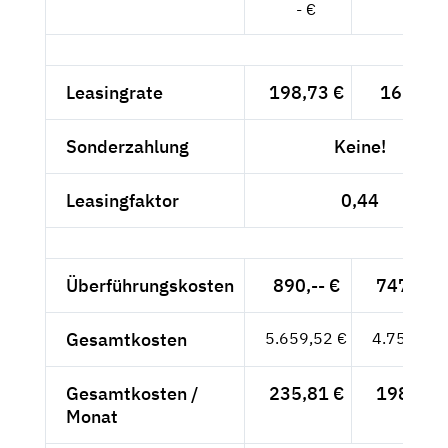
- €
- €
Leasingrate
198,73 €
167,-- €
Sonderzahlung
Keine!
Leasingfaktor
0,44
Überführungskosten
890,-- €
747,90 
Gesamtkosten
5.659,52 €
4.755,90 
Gesamtkosten /
235,81 €
198,16 
Monat