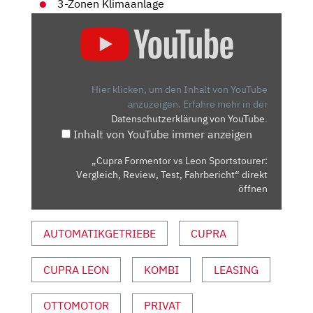
3-Zonen Klimaanlage
„CUPRA
FORMENTOR
VS
LEON
SPORTSTOURER:
Hier klicken, um den Inhalt von YouTube
VERGLEICH,
anzuzeigen.
Erfahre mehr in der
Datenschutzerklärung von YouTube
.
REVIEW,
Inhalt von YouTube immer anzeigen
TEST,
FAHRBERICHT“
„Cupra Formentor vs Leon Sportstourer:
VON
Vergleich, Review, Test, Fahrbericht“ direkt
YOUTUBE
öffnen
ANZEIGEN
AUTOMATIKGETRIEBE
CUPRA
CUPRA LEON
KOMBI
LEASING
OTTOMOTOR
PRIVAT