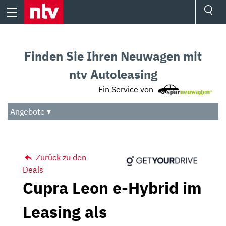
Skip
to
content
Ressorts
Sport
Finden Sie Ihren Neuwagen mit
Börse
Wetter
ntv Autoleasing
TV
Ein Service von
Video
Audio
Angebote ▾
Das Beste
Zurück zu den
Deals
Cupra Leon e-Hybrid im
Leasing als