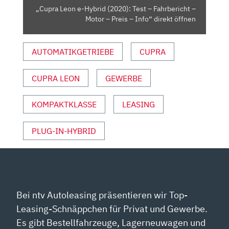
–
„Cupra Leon e-Hybrid (2020): Test – Fahrbericht –
MOTOR
Motor – Preis – Info“ direkt öffnen
–
PREIS
AUTOMATIKGETRIEBE
CUPRA
–
INFO“
VON
CUPRA LEON
GEWERBE
YOUTUBE
ANZEIGEN
KOMPAKTKLASSE
LEASING
PLUG-IN-HYBRID
Bei ntv Autoleasing präsentieren wir Top-
Leasing-Schnäppchen für Privat und Gewerbe.
Es gibt Bestellfahrzeuge, Lagerneuwagen und