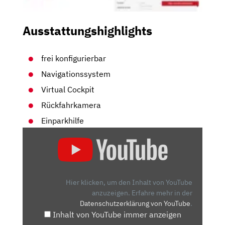
Ausstattungshighlights
frei konfigurierbar
Navigationssystem
Virtual Cockpit
Rückfahrkamera
Einparkhilfe
„CUPRA
LEON
E-
HYBRID
(2020):
Hier klicken, um den Inhalt von YouTube
TEST
anzuzeigen.
Erfahre mehr in der
Datenschutzerklärung von YouTube
.
–
Inhalt von YouTube immer anzeigen
FAHRBERICHT