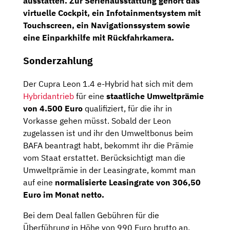
ausstatten. Zur Serienausstattung gehört das
virtuelle Cockpit,
ein
Infotainmentsystem
mit
Touchscreen,
ein
Navigationssystem
sowie
eine
Einparkhilfe
mit
Rückfahrkamera.
Sonderzahlung
Der Cupra Leon 1.4 e-Hybrid hat sich mit dem
Hybridantrieb
für eine
staatliche Umweltprämie
von 4.500 Euro
qualifiziert, für die ihr in
Vorkasse gehen müsst. Sobald der Leon
zugelassen ist und ihr den Umweltbonus beim
BAFA beantragt habt, bekommt ihr die Prämie
vom Staat erstattet. Berücksichtigt man die
Umweltprämie in der Leasingrate, kommt man
auf eine
normalisierte Leasingrate von 306,50
Euro im Monat netto.
Bei dem Deal fallen Gebühren für die
Überführung in Höhe von 990 Euro brutto an.