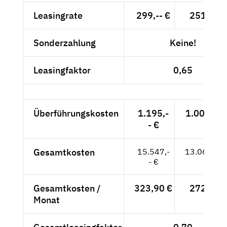
Leasingrate
299,-- €
251,26 
Sonderzahlung
Keine!
Leasingfaktor
0,65
Überführungskosten
1.195,-
1.004,20 
- €
Gesamtkosten
15.547,-
13.064,71
- €
Gesamtkosten /
323,90 €
272,18 
Monat