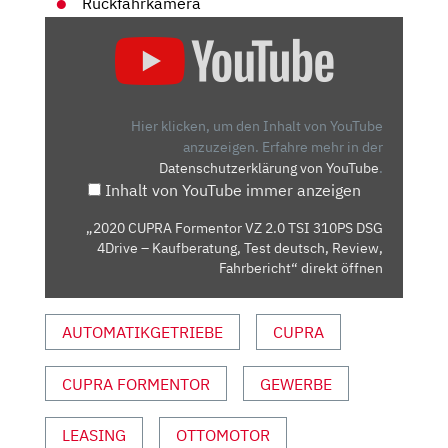
Rückfahrkamera
„2020
CUPRA
FORMENTOR
VZ
2.0
Hier klicken, um den Inhalt von YouTube
TSI
anzuzeigen.
Erfahre mehr in der
Datenschutzerklärung von YouTube
.
310PS
Inhalt von YouTube immer anzeigen
DSG
4DRIVE
„2020 CUPRA Formentor VZ 2.0 TSI 310PS DSG
–
4Drive – Kaufberatung, Test deutsch, Review,
KAUFBERATUNG,
Fahrbericht“ direkt öffnen
TEST
DEUTSCH,
AUTOMATIKGETRIEBE
CUPRA
REVIEW,
FAHRBERICHT“
CUPRA FORMENTOR
GEWERBE
VON
YOUTUBE
ANZEIGEN
LEASING
OTTOMOTOR