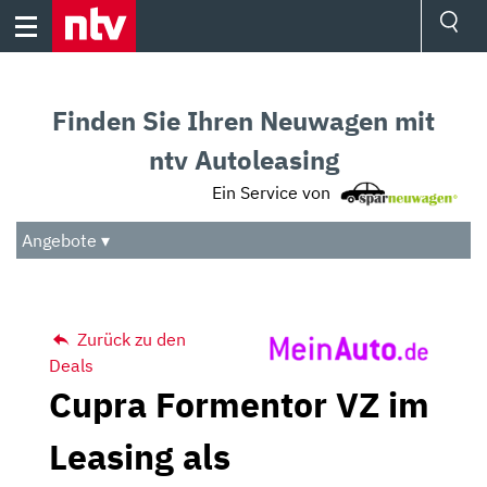
Skip
to
content
Ressorts
Sport
Finden Sie Ihren Neuwagen mit
Börse
Wetter
ntv Autoleasing
TV
Ein Service von
Video
Audio
Angebote ▾
Das Beste
Zurück zu den
Deals
Cupra Formentor VZ im
Leasing als