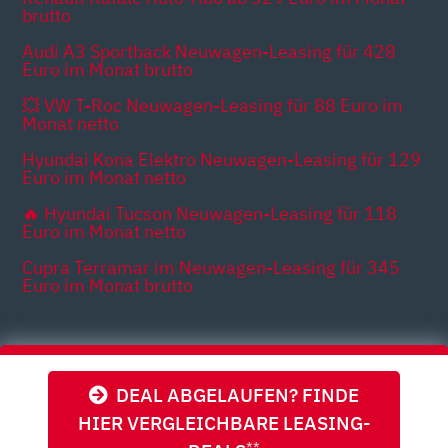
brutto
Audi A3 Sportback Neuwagen-Leasing für 428
Euro im Monat brutto
💥 VW T-Roc Neuwagen-Leasing für 88 Euro im
Monat netto
Hyundai Kona Elektro Neuwagen-Leasing für 129
Euro im Monat netto
🔥 Hyundai Tucson Neuwagen-Leasing für 118
Euro im Monat netto
Cupra Terramar im Neuwagen-Leasing für 345
Euro im Monat brutto
Themen
DEAL ABGELAUFEN? FINDE
HIER VERGLEICHBARE LEASING-
**