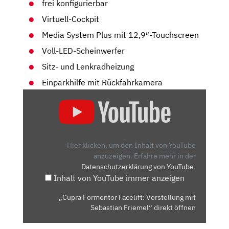
frei konfigurierbar
Virtuell-Cockpit
Media System Plus mit 12,9″-Touchscreen
Voll-LED-Scheinwerfer
Sitz- und Lenkradheizung
Einparkhilfe mit Rückfahrkamera
„CUPRA
FORMENTOR
FACELIFT:
VORSTELLUNG
MIT
Hier klicken, um den Inhalt von YouTube
SEBASTIAN
anzuzeigen.
Erfahre mehr in der
Datenschutzerklärung von YouTube
.
FRIEMEL“
Inhalt von YouTube immer anzeigen
VON
YOUTUBE
„Cupra Formentor Facelift: Vorstellung mit
ANZEIGEN
Sebastian Friemel“ direkt öffnen