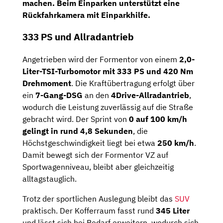
machen. Beim Einparken unterstützt eine
Rückfahrkamera mit Einparkhilfe
.
333 PS und Allradantrieb
Angetrieben wird der Formentor von einem
2,0-
Liter-TSI-Turbomotor mit 333 PS und 420 Nm
Drehmoment
. Die Kraftübertragung erfolgt über
ein
7-Gang-DSG
an den
4Drive-Allradantrieb
,
wodurch die Leistung zuverlässig auf die Straße
gebracht wird. Der Sprint von
0 auf 100 km/h
gelingt in rund 4,8 Sekunden
, die
Höchstgeschwindigkeit liegt bei etwa
250 km/h
.
Damit bewegt sich der Formentor VZ auf
Sportwagenniveau, bleibt aber gleichzeitig
alltagstauglich.
Trotz der sportlichen Auslegung bleibt das
SUV
praktisch. Der Kofferraum fasst rund
345 Liter
und lässt sich bei Bedarf erweitern, wodurch sich