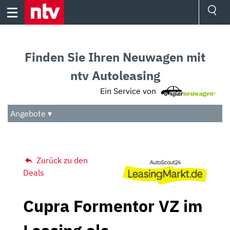
Skip
to
content
Ressorts
Sport
Finden Sie Ihren Neuwagen mit
Börse
Wetter
ntv Autoleasing
TV
Ein Service von
Video
Audio
Angebote ▾
Das Beste
Zurück zu den
Deals
Cupra Formentor VZ im