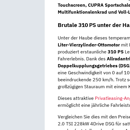
Touchscreen
,
CUPRA Sportschale
Multifunktionslenkrad
und
Voll-
Brutale 310 PS unter der H
Unter der Haube dieses temperame
Liter-Vierzylinder-Ottomotor
mit 
produziert erstaunliche
310 PS
Le
Fahrerlebnis. Dank des
Allradantr
Doppelkupplungsgetriebes (DSG
eine Geschwindigkeit von 0 auf 10
beeindruckende 250 km/h. Trotz se
großzügigen Stauraum mit einem 
Dieses attraktive
Privatleasing-A
ermöglicht eine jährliche Fahrleis
Vergleichen Sie dies mit den Prei
2.0 TSI 228kW 4Drive DSG für satt