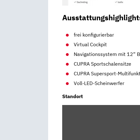
Ausstattungshighlight
frei konfigurierbar
Virtual Cockpit
Navigationssystem mit 12“ B
CUPRA Sportschalensitze
CUPRA Supersport-Multifunk
Voll-LED-Scheinwerfer
Standort
INHALT
VON
MAPS.GOOGLE.DE
ANZEIGEN