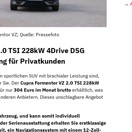
→
ntor VZ; Quelle: Pressefoto
2.0 TSI 228kW 4Drive DSG
ng für Privatkunden
 sportlichen SUV mit brachialer Leistung sind,
r Sie. Der
Cupra Formentor VZ 2.0 TSI 228kW
ür nur
304 Euro im Monat brutto
erhältlich, was
 anderen Anbietern. Dieses unschlagbare Angebot
fahrzeug, und kann somit individuell
 der Serienausstattung erhalten Sie erstklassige
pit
, ein
Navigationssystem
mit einem
12-Zoll-