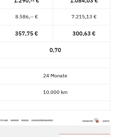
1.290,-- €
1.084,03 €
8.586,-- €
7.215,13 €
357,75 €
300,63 €
0,70
24 Monate
10.000 km