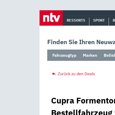
Skip
to
RESSORTS
SPORT
content
Finden Sie Ihren Neuwa
Fahrzeugtyp
Marken
Belie
Zurück zu den Deals
Cupra Formentor
Bestellfahrzeug