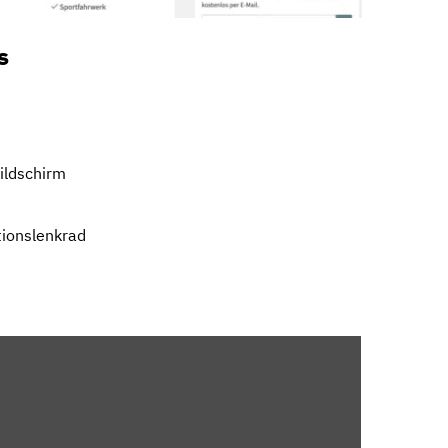
s
ildschirm
tionslenkrad