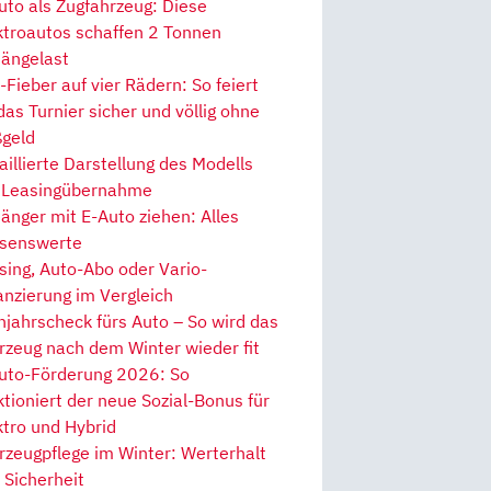
uto als Zugfahrzeug: Diese
ktroautos schaffen 2 Tonnen
ängelast
Fieber auf vier Rädern: So feiert
 das Turnier sicher und völlig ohne
geld
aillierte Darstellung des Modells
 Leasingübernahme
änger mit E-Auto ziehen: Alles
senswerte
sing, Auto-Abo oder Vario-
anzierung im Vergleich
hjahrscheck fürs Auto – So wird das
rzeug nach dem Winter wieder fit
uto-Förderung 2026: So
ktioniert der neue Sozial-Bonus für
ktro und Hybrid
rzeugpflege im Winter: Werterhalt
 Sicherheit