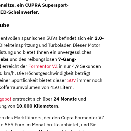
nsitze
, ein
CUPRA Supersport-
LED-Scheinwerfer
.
aube
ntvollen spanischen SUVs befindet sich ein
2,0-
Direkteinspritzung und Turbolader. Dieser Motor
istung und bietet Ihnen ein unvergessliches
iebs
und des reibungslosen
7-Gang-
)
erreicht der
Formentor VZ
in nur 4,9 Sekunden
0 km/h. Die Höchstgeschwindigkeit beträgt
iner Sportlichkeit bietet dieser
SUV
immer noch
Kofferraumvolumen von 450 Litern.
ngebot
erstreckt sich über
24 Monate
und
tung von
10.000 Kilometern
.
sen des Marktführers, der den Cupra Formentor VZ
e 565 Euro im Monat brutto anbietet, und Sie