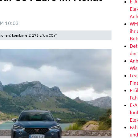
E-A
Ele
Anh
M 10:03
WM-
ihr
sionen: kombiniert: 175 g/km CO
*
2
Buß
Det
der
Anh
Wis
Lea
Fin
Frü
Fah
E-A
fun
Ele
Fah
und