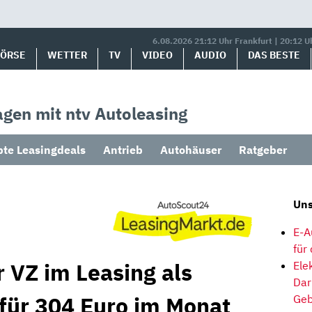
6.08.2026 21:12 Uhr Frankfurt | 20:12 U
BÖRSE
WETTER
TV
VIDEO
AUDIO
DAS BESTE
gen mit ntv Autoleasing
bte Leasingdeals
Antrieb
Autohäuser
Ratgeber
Uns
E-A
für
 VZ im Leasing als
Ele
Dar
 für 304 Euro im Monat
Geb