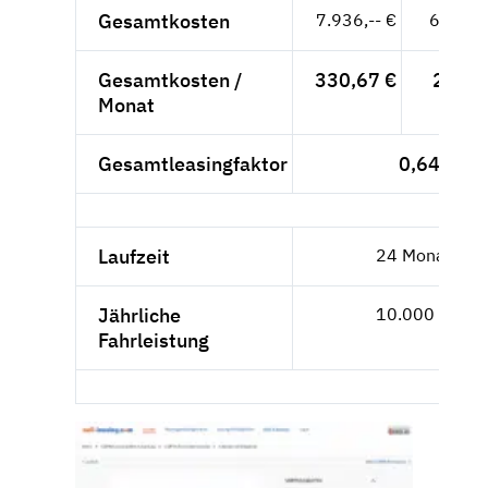
Gesamtkosten
7.936,-- €
6.668,
Gesamtkosten /
330,67 €
277,8
Monat
Gesamtleasingfaktor
0,64
Laufzeit
24 Monate
Jährliche
10.000 km
Fahrleistung