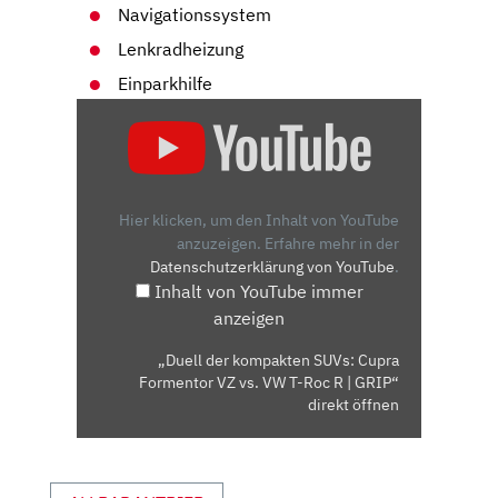
Navigationssystem
Lenkradheizung
Einparkhilfe
„DUELL
DER
KOMPAKTEN
SUVS:
CUPRA
Hier klicken, um den Inhalt von YouTube
FORMENTOR
anzuzeigen.
Erfahre mehr in der
Datenschutzerklärung von YouTube
.
VZ
Inhalt von YouTube immer
VS.
anzeigen
VW
T-
„Duell der kompakten SUVs: Cupra
ROC
Formentor VZ vs. VW T-Roc R | GRIP“
R
direkt öffnen
|
GRIP“
VON