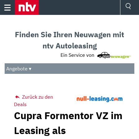
Skip
to
content
Ressorts
Sport
Finden Sie Ihren Neuwagen mit
Börse
Wetter
ntv Autoleasing
TV
Ein Service von
Video
Audio
Angebote ▾
Das Beste
Zurück zu den
Deals
Cupra Formentor VZ im
Leasing als