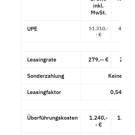
inkl.
MwS
MwSt.
UPE
51.310,-
43.118,
- €
Leasingrate
279,-- €
234,4
Sonderzahlung
Keine!
Leasingfaktor
0,54
Überführungskosten
1.240,-
1.042,
- €