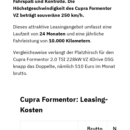
Fahrspaß und Kontrolle. Die
Höchstgeschwindigkeit des Cupra Formentor
VZ beträgt souveräne 250 km/h.
Dieses attraktive Leasingangebot umfasst eine
Laufzeit von
24 Monaten
und eine jährliche
Fahrleistung von
10.000 Kilometern
.
Vergleichsweise verlangt der Platzhirsch für den
Cupra Formentor 2.0 TSI 228kW VZ 4Drive DSG
knapp das Doppelte, nämlich 510 Euro im Monat
brutto.
Cupra Formentor: Leasing-
Kosten
Brutto
Netto e