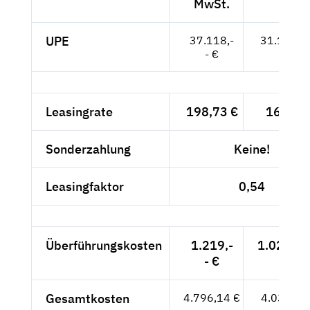
MwSt.
UPE
37.118,-
31.192,--
- €
Leasingrate
198,73 €
167,-- 
Sonderzahlung
Keine!
Leasingfaktor
0,54
Überführungskosten
1.219,-
1.024,37
- €
Gesamtkosten
4.796,14 €
4.030,37