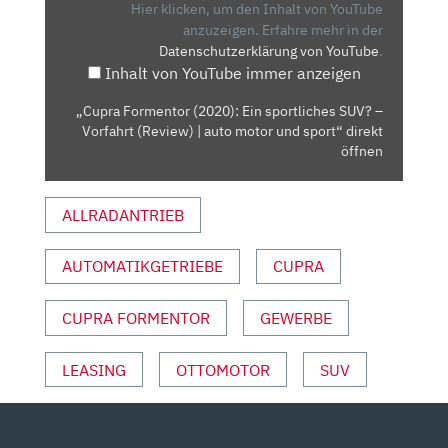
SPORTLICHES
Hier klicken, um den Inhalt von YouTube
SUV?
anzuzeigen.
Erfahre mehr in der
Datenschutzerklärung von YouTube
.
–
Inhalt von YouTube immer anzeigen
VORFAHRT
(REVIEW)
„Cupra Formentor (2020): Ein sportliches SUV? –
|
Vorfahrt (Review) | auto motor und sport“ direkt
AUTO
öffnen
MOTOR
UND
ALLRADANTRIEB
SPORT“
VON
AUTOMATIKGETRIEBE
CUPRA
YOUTUBE
ANZEIGEN
CUPRA FORMENTOR
GEWERBE
LEASING
OTTOMOTOR
SUV