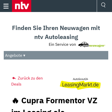
Skip
to
content
Ressorts
Sport
Finden Sie Ihren Neuwagen mit
Börse
Wetter
ntv Autoleasing
TV
Ein Service von
Video
Audio
Angebote ▾
Das Beste
Zurück zu den
Deals
🔥 Cupra Formentor VZ