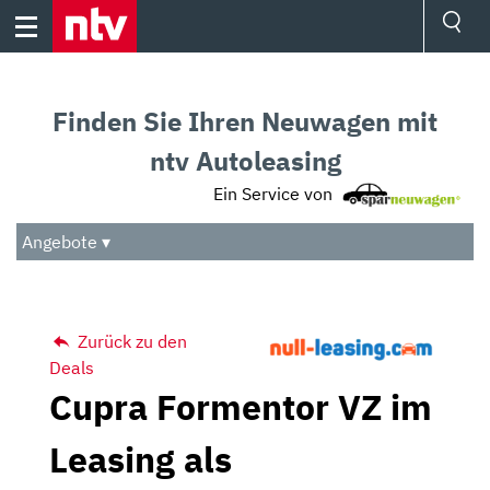
Skip
to
content
Ressorts
Sport
Finden Sie Ihren Neuwagen mit
Börse
Wetter
ntv Autoleasing
TV
Ein Service von
Video
Audio
Angebote ▾
Das Beste
Zurück zu den
Deals
Cupra Formentor VZ im
Leasing als