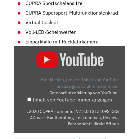
CUPRA Sportschalensitze
CUPRA Supersport-Multifunktionslenkrad
Virtual Cockpit
Voll-LED-Scheinwerfer
Einparkhilfe mit Rückfahrkamera
„2020
CUPRA
FORMENTOR
VZ
2.0
Hier klicken, um den Inhalt von YouTube
TSI
anzuzeigen.
Erfahre mehr in der
Datenschutzerklärung von YouTube
.
310PS
Inhalt von YouTube immer anzeigen
DSG
4DRIVE
„2020 CUPRA Formentor VZ 2.0 TSI 310PS DSG
–
4Drive – Kaufberatung, Test deutsch, Review,
KAUFBERATUNG,
Fahrbericht“ direkt öffnen
TEST
DEUTSCH,