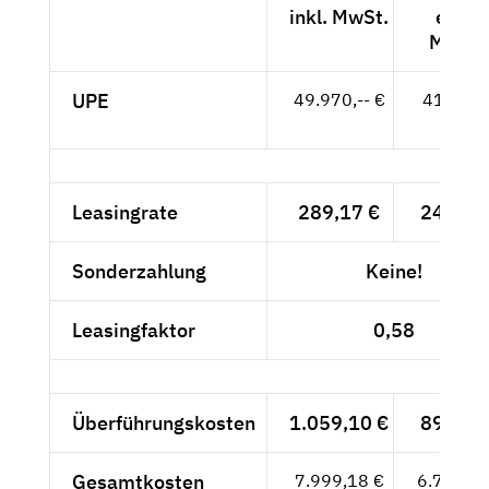
inkl. MwSt.
exkl.
MwSt.
UPE
49.970,-- €
41.992,
- €
Leasingrate
289,17 €
243,-- 
Sonderzahlung
Keine!
Leasingfaktor
0,58
Überführungskosten
1.059,10 €
890,-- 
Gesamtkosten
7.999,18 €
6.722,--