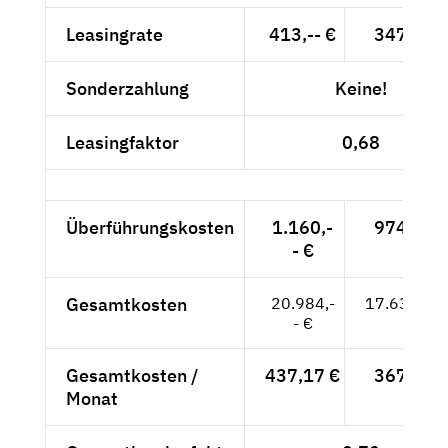
Leasingrate
413,-- €
347,06 
Sonderzahlung
Keine!
Leasingfaktor
0,68
Überführungskosten
1.160,-
974,79 
- €
Gesamtkosten
20.984,-
17.633,61
- €
Gesamtkosten /
437,17 €
367,37 
Monat