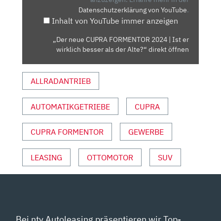
Datenschutzerklärung von YouTube
.
IST
Inhalt von YouTube immer anzeigen
ER
WIRKLICH
„Der neue CUPRA FORMENTOR 2024 | Ist er
BESSER
wirklich besser als der Alte?“ direkt öffnen
ALS
DER
ALLRADANTRIEB
ALTE?“
VON
YOUTUBE
AUTOMATIKGETRIEBE
CUPRA
ANZEIGEN
CUPRA FORMENTOR
GEWERBE
LEASING
OTTOMOTOR
SUV
Bei ntv Autoleasing präsentieren wir Top-