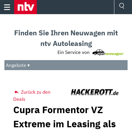
Skip
to
content
Ressorts
Sport
Finden Sie Ihren Neuwagen mit
Börse
Wetter
ntv Autoleasing
TV
Ein Service von
Video
Audio
Angebote ▾
Das Beste
Zurück zu den
Deals
Cupra Formentor VZ
Extreme im Leasing als