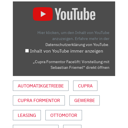
„CUPRA
FORMENTOR
FACELIFT:
VORSTELLUNG
MIT
Hier klicken, um den Inhalt von YouTube
SEBASTIAN
anzuzeigen.
Erfahre mehr in der
Datenschutzerklärung von YouTube
.
FRIEMEL“
Inhalt von YouTube immer anzeigen
VON
YOUTUBE
„Cupra Formentor Facelift: Vorstellung mit
ANZEIGEN
Sebastian Friemel“ direkt öffnen
AUTOMATIKGETRIEBE
CUPRA
CUPRA FORMENTOR
GEWERBE
LEASING
OTTOMOTOR