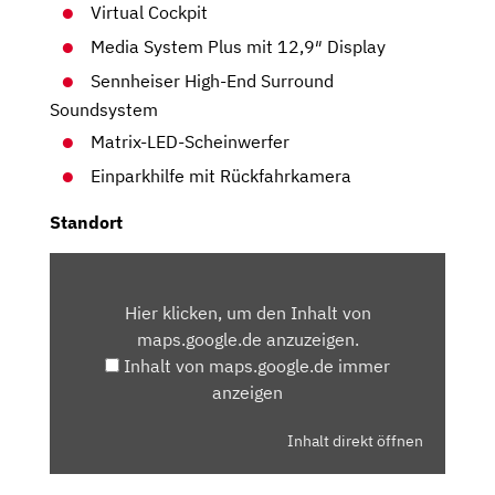
Virtual Cockpit
Media System Plus mit 12,9″ Display
Sennheiser High-End Surround
Soundsystem
Matrix-LED-Scheinwerfer
Einparkhilfe mit Rückfahrkamera
Standort
INHALT
VON
Hier klicken, um den Inhalt von
MAPS.GOOGLE.DE
maps.google.de anzuzeigen.
ANZEIGEN
Inhalt von maps.google.de immer
anzeigen
Inhalt direkt öffnen