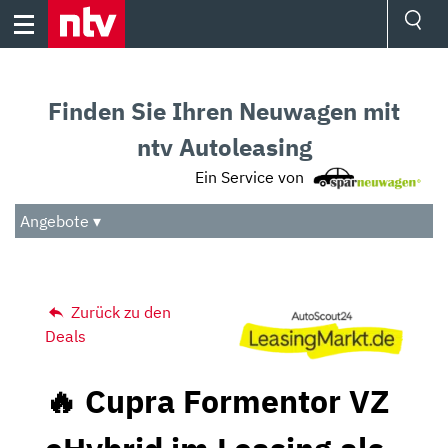
Skip
to
content
Ressorts
Sport
Finden Sie Ihren Neuwagen mit
Börse
Wetter
ntv Autoleasing
TV
Ein Service von
Video
Audio
Angebote ▾
Das Beste
Zurück zu den
Deals
🔥 Cupra Formentor VZ