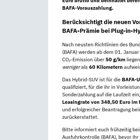
Euro brutto
und beinhaltet berei
BAFA-Vorauszahlung.
Berücksichtigt die neuen V
BAFA-Prämie bei Plug-in-H
Nach neusten Richtlinien des Bund
(BAFA) werden ab dem 01. Janua
CO₂-Emission über
50 g/km
liegen
weniger
als
60 Kilometern
aufweis
Das Hybrid-SUV ist für die
BAFA-U
qualifiziert, für die ihr in Vorlei
Sonderzahlung auf die Laufzeit ei
Leasingrate von 348,50 Euro im 
und erfolgreicher Beantragung bei
zurückerstattet.
Bitte informiert euch frühzeitig b
Ausfuhrkontrolle (BAFA), bevor ihr