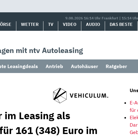
9.08.2026 16:14 Uhr Frankfurt | 15:14 Uh
BÖRSE
WETTER
TV
VIDEO
AUDIO
DAS BESTE
gen mit ntv Autoleasing
bte Leasingdeals
Antrieb
Autohäuser
Ratgeber
Uns
E-A
für
 im Leasing als
Ele
Dar
für 161 (348) Euro im
Geb