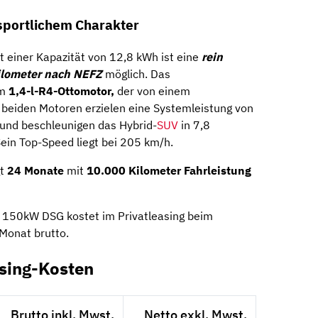
 sportlichem Charakter
 einer Kapazität von 12,8 kWh ist eine
rein
ilometer nach NEFZ
möglich. Das
em
1,4-l-R4-Ottomotor,
der von einem
e beiden Motoren erzielen eine Systemleistung von
nd beschleunigen das Hybrid-
SUV
in 7,8
ein Top-Speed liegt bei 205 km/h.
gt
24 Monate
mit
10.000 Kilometer Fahrleistung
 150kW DSG kostet im Privatleasing beim
Monat brutto.
sing-Kosten
Brutto inkl. Mwst.
Netto exkl. Mwst.