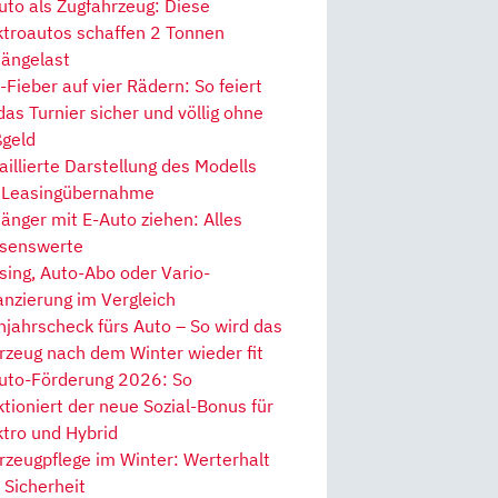
uto als Zugfahrzeug: Diese
ktroautos schaffen 2 Tonnen
ängelast
Fieber auf vier Rädern: So feiert
 das Turnier sicher und völlig ohne
geld
aillierte Darstellung des Modells
 Leasingübernahme
änger mit E-Auto ziehen: Alles
senswerte
sing, Auto-Abo oder Vario-
anzierung im Vergleich
hjahrscheck fürs Auto – So wird das
rzeug nach dem Winter wieder fit
uto-Förderung 2026: So
ktioniert der neue Sozial-Bonus für
ktro und Hybrid
rzeugpflege im Winter: Werterhalt
 Sicherheit