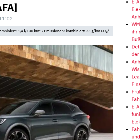
E-A
AFA]
Ele
Anh
11:02
WM-
ihr
ombiniert: 1,4 l/100 km* • Emissionen: kombiniert: 33 g/km CO
*
2
Buß
Det
der
Anh
Wis
Lea
Fin
Frü
Fah
E-A
fun
Ele
Fah
und