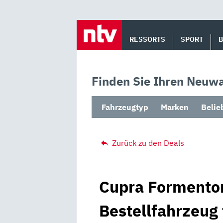
Skip
to
RESSORTS
SPORT
content
Finden Sie Ihren Neuwa
Fahrzeugtyp
Marken
Belie
Zurück zu den Deals
Cupra Formentor
Bestellfahrzeug 