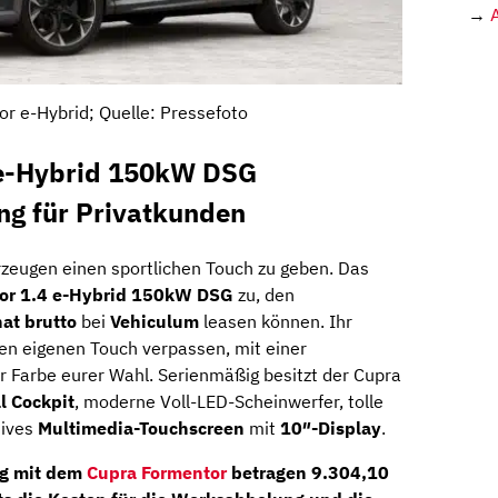
→
r e-Hybrid; Quelle: Pressefoto
 e-Hybrid 150kW DSG
ng für Privatkunden
hrzeugen einen sportlichen Touch zu geben. Das
or 1.4 e-Hybrid 150kW DSG
zu, den
at brutto
bei
Vehiculum
leasen können. Ihr
en eigenen Touch verpassen, mit einer
er Farbe eurer Wahl. Serienmäßig besitzt der Cupra
l Cockpit
, moderne Voll-LED-Scheinwerfer, tolle
tives
Multimedia-Touchscreen
mit
10″-Display
.
ng mit dem
Cupra Formentor
betragen
9.304,10