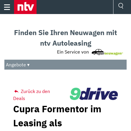
Skip
to
content
Ressorts
Sport
Finden Sie Ihren Neuwagen mit
Börse
Wetter
ntv Autoleasing
TV
Ein Service von
Video
Audio
Angebote ▾
Das Beste
Zurück zu den
Deals
Cupra Formentor im
Leasing als