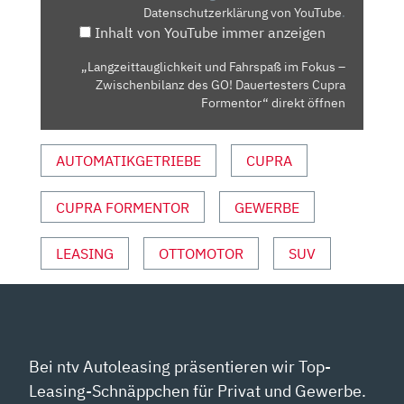
Datenschutzerklärung von YouTube
.
WISCHENBILANZ D
Inhalt von YouTube immer anzeigen
ES G
O! D
„Langzeittauglichkeit und Fahrspaß im Fokus –
AUERTESTERS C
Zwischenbilanz des GO! Dauertesters Cupra
UPRA F
Formentor“ direkt öffnen
ORMENTOR“ V
ON Y
AUTOMATIKGETRIEBE
CUPRA
OUTUBE A
NZEIGEN
CUPRA FORMENTOR
GEWERBE
LEASING
OTTOMOTOR
SUV
Bei ntv Autoleasing präsentieren wir Top-
Leasing-Schnäppchen für Privat und Gewerbe.