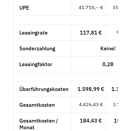
UPE
41.710,-- €
35.050,-
Leasingrate
117,81 €
99,-- 
Sonderzahlung
Keine!
Leasingfaktor
0,28
Überführungskosten
1.598,99 €
1.343,6
Gesamtkosten
4.426,43 €
3.719,6
Gesamtkosten /
184,43 €
154,99
Monat