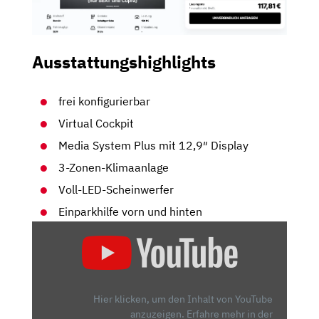
Ausstattungshighlights
frei konfigurierbar
Virtual Cockpit
Media System Plus mit 12,9″ Display
3-Zonen-Klimaanlage
Voll-LED-Scheinwerfer
Einparkhilfe vorn und hinten
„LANGZEITTAUGLICHKEIT
UND
FAHRSPASS I
M F
OKUS –
Hier klicken, um den Inhalt von YouTube
Z
anzuzeigen.
Erfahre mehr in der