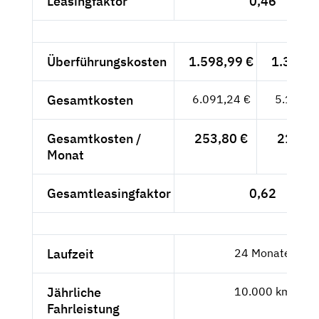
Leasingfaktor
0,46
Überführungskosten
1.598,99 €
1.343,6
Gesamtkosten
6.091,24 €
5.118,6
Gesamtkosten /
253,80 €
213,28
Monat
Gesamtleasingfaktor
0,62
Laufzeit
24 Monate
Jährliche
10.000 km
Fahrleistung