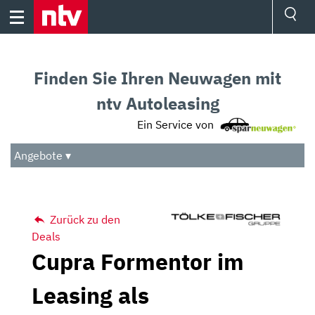
Skip
to
content
Ressorts
Sport
Finden Sie Ihren Neuwagen mit
Börse
Wetter
ntv Autoleasing
TV
Ein Service von
Video
Audio
Angebote ▾
Das Beste
Zurück zu den
Deals
Cupra Formentor im
Leasing als