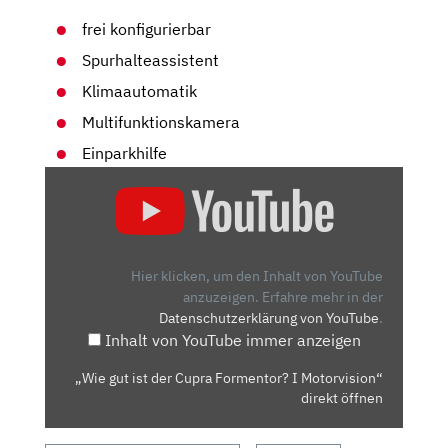
frei konfigurierbar
Spurhalteassistent
Klimaautomatik
Multifunktionskamera
Einparkhilfe
„WIE
GUT
IST
DER
CUPRA
Hier klicken, um den Inhalt von YouTube
FORMENTOR?
anzuzeigen.
Erfahre mehr in der
Datenschutzerklärung von YouTube
.
I
Inhalt von YouTube immer anzeigen
MOTORVISION“
VON
„Wie gut ist der Cupra Formentor? I Motorvision“
YOUTUBE
direkt öffnen
ANZEIGEN