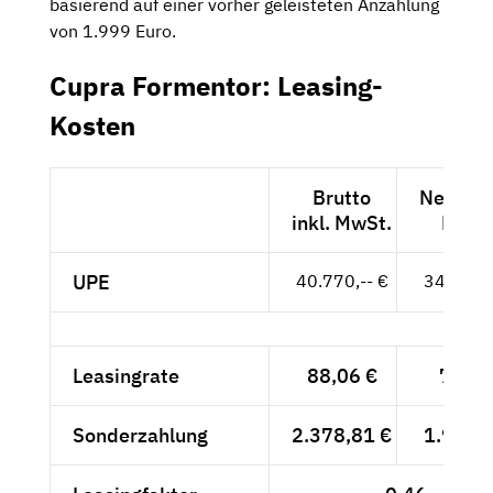
basierend auf einer vorher geleisteten Anzahlung
von 1.999 Euro.
Cupra Formentor: Leasing-
Kosten
Brutto
Netto ex
inkl. MwSt.
MwSt
UPE
40.770,-- €
34.261,-
Leasingrate
88,06 €
74,-- 
Sonderzahlung
2.378,81 €
1.999,-