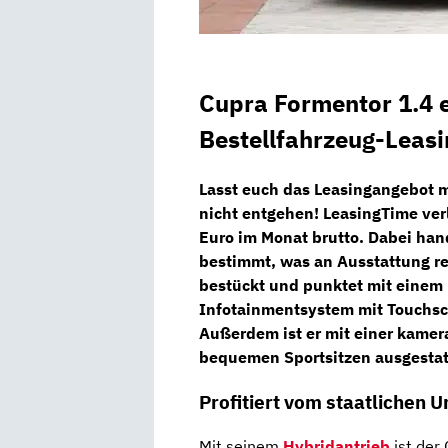
Cupra Formentor 1.4 
Bestellfahrzeug-Leasi
Lasst euch das Leasingangebot 
nicht entgehen!
LeasingTime
ver
Euro im Monat brutto
. Dabei han
bestimmt, was an Ausstattung re
bestückt und punktet mit eine
Infotainmentsystem
mit Touchsc
Außerdem ist er mit einer kame
bequemen
Sportsitzen
ausgestat
Profitiert vom staatlichen
Mit seinem
Hybridantrieb
ist der