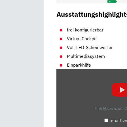
Ausstattungshighlight
frei konfigurierbar
Virtual Cockpit
Voll-LED-Scheinwerfer
Multimediasystem
Einparkhilfe
„CUPRA
FORMENTOR
(2020):
EIN
SPORTLICHES
SUV?
Hier klicken, um 
–
VORFAHRT
Inhalt v
(REVIEW)