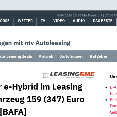
8.08.2026 18:06 Uhr Frankfurt | 17:06 U
BÖRSE
WETTER
TV
VIDEO
AUDIO
DAS BESTE
gen mit ntv Autoleasing
bte Leasingdeals
Antrieb
Autohäuser
Ratgeber
Uns
 e-Hybrid im Leasing
E-A
für
ahrzeug 159 (347) Euro
Ele
Dar
 [BAFA]
Geb