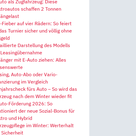
uto als Zugfahrzeug: Diese
ktroautos schaffen 2 Tonnen
ängelast
Fieber auf vier Rädern: So feiert
 das Turnier sicher und völlig ohne
geld
aillierte Darstellung des Modells
 Leasingübernahme
änger mit E-Auto ziehen: Alles
senswerte
sing, Auto-Abo oder Vario-
anzierung im Vergleich
hjahrscheck fürs Auto – So wird das
rzeug nach dem Winter wieder fit
uto-Förderung 2026: So
ktioniert der neue Sozial-Bonus für
ktro und Hybrid
rzeugpflege im Winter: Werterhalt
 Sicherheit