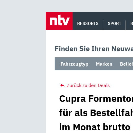
Skip
to
RESSORTS
SPORT
content
Finden Sie Ihren Neuwa
Fahrzeugtyp
Marken
Belie
Zurück zu den Deals
Cupra Formentor
für als Bestellf
im Monat brutto