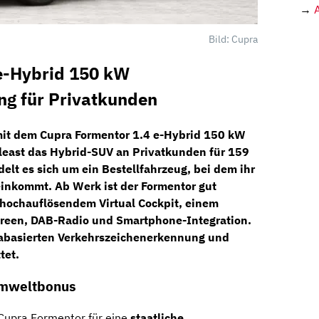
→
Bild: Cupra
e-Hybrid 150 kW
ng für Privatkunden
mit dem
Cupra Formentor 1.4 e-Hybrid 150 kW
least das Hybrid-SUV an Privatkunden für
159
delt es sich um ein Bestellfahrzeug, bei dem ihr
inkommt. Ab Werk ist der Formentor gut
m hochauflösendem
Virtual Cockpit,
einem
reen, DAB-Radio und Smartphone-Integration.
rabasierten
Verkehrszeichenerkennung
und
tet.
 Umweltbonus
 Cupra Formentor für eine
staatliche