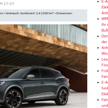
E-A
M 17:07
Ele
Anh
m • Verbrauch: kombiniert: 1,4 l/100 km* • Emissionen:
WM-
ihr
Buß
Det
der
Anh
Wis
Lea
Fin
Frü
Fah
E-A
fun
Ele
Fah
und