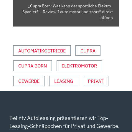
–
„Cupra Born: Was kann der sportliche Elektro-
REVIEW
Spanier? – Review I auto motor und sport“ direkt
I
öffnen
AUTO
MOTOR
UND
SPORT“
AUTOMATIKGETRIEBE
CUPRA
VON
YOUTUBE
CUPRA BORN
ELEKTROMOTOR
ANZEIGEN
GEWERBE
LEASING
PRIVAT
Bei ntv Autoleasing präsentieren wir Top-
Leasing-Schnäppchen für Privat und Gewerbe.