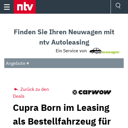
Skip
to
content
Ressorts
Sport
Finden Sie Ihren Neuwagen mit
Börse
Wetter
ntv Autoleasing
TV
Ein Service von
Video
Audio
Angebote ▾
Das Beste
Zurück zu den
Deals
Cupra Born im Leasing
als Bestellfahrzeug für