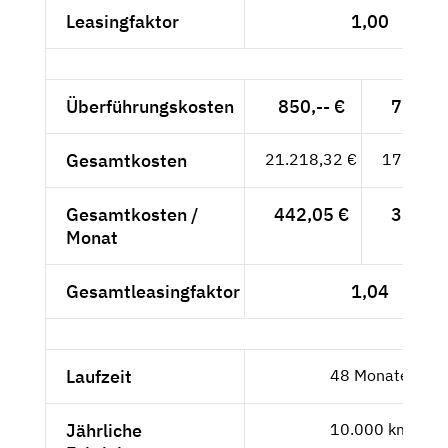
Leasingfaktor
1,00
Überführungskosten
850,-- €
714,29
Gesamtkosten
21.218,32 €
17.830,
Gesamtkosten /
442,05 €
371,47
Monat
Gesamtleasingfaktor
1,04
Laufzeit
48 Monate
Jährliche
10.000 km