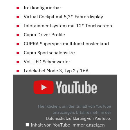
frei konfigurierbar
Virtual Cockpit mit 5,3″-Fahrerdisplay
Infotainmentsystem mit 12″-Touchscreen
Cupra Driver Profile
CUPRA Supersportmultifunktionslenkrad
Cupra Sportschalensitze
Voll-LED Scheinwerfer
Ladekabel Mode 3, Typ 2 / 16A
„CUPRA
BORN:
WAS
KANN
DER
Hier klicken, um den Inhalt von YouTube
SPORTLICHE
anzuzeigen.
Erfahre mehr in der
Datenschutzerklärung von YouTube
.
ELEKTRO-
Inhalt von YouTube immer anzeigen
SPANIER?