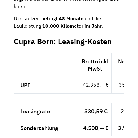
km/h.
Die Laufzeit beträgt
48 Monate
und die
Laufleistung
10.000 Kilometer im Jahr
.
Cupra Born: Leasing-Kosten
Brutto inkl.
Netto e
MwSt.
MwSt
UPE
42.358,-- €
35.595,-
Leasingrate
330,59 €
277,81
Sonderzahlung
4.500,-- €
3.781,5