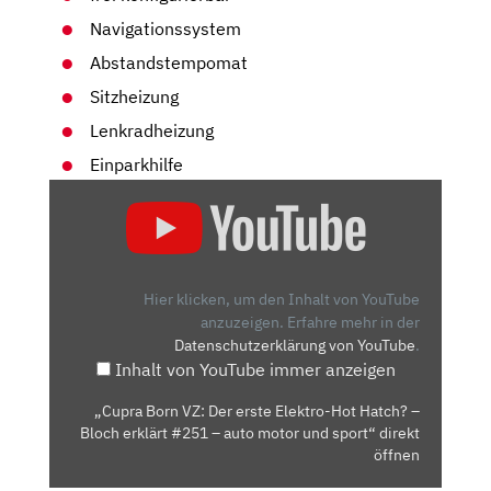
Navigationssystem
Abstandstempomat
Sitzheizung
Lenkradheizung
Einparkhilfe
„CUPRA
BORN
VZ:
DER
ERSTE
Hier klicken, um den Inhalt von YouTube
ELEKTRO-
anzuzeigen.
Erfahre mehr in der
Datenschutzerklärung von YouTube
.
HOT
Inhalt von YouTube immer anzeigen
HATCH?
–
„Cupra Born VZ: Der erste Elektro-Hot Hatch? –
BLOCH
Bloch erklärt #251 – auto motor und sport“ direkt
ERKLÄRT
öffnen
#251