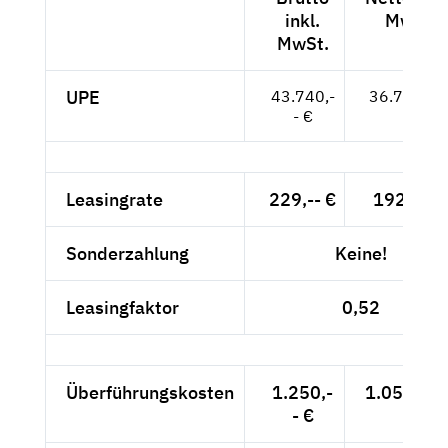
inkl.
MwSt.
MwSt.
UPE
43.740,-
36.756,-- 
- €
Leasingrate
229,-- €
192,44 €
Sonderzahlung
Keine!
Leasingfaktor
0,52
Überführungskosten
1.250,-
1.050,42 
- €