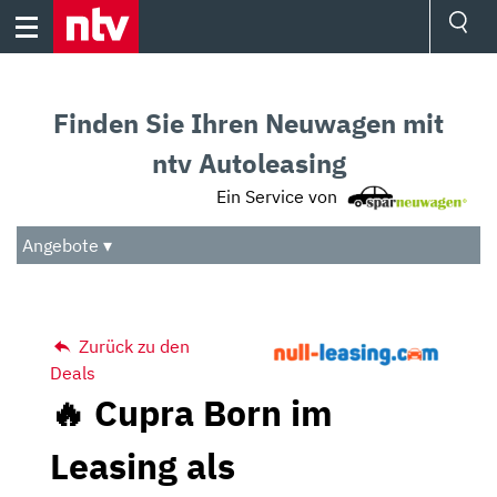
Skip
to
content
Ressorts
Sport
Finden Sie Ihren Neuwagen mit
Börse
Wetter
ntv Autoleasing
TV
Ein Service von
Video
Audio
Angebote ▾
Das Beste
Zurück zu den
Deals
🔥 Cupra Born im
Leasing als