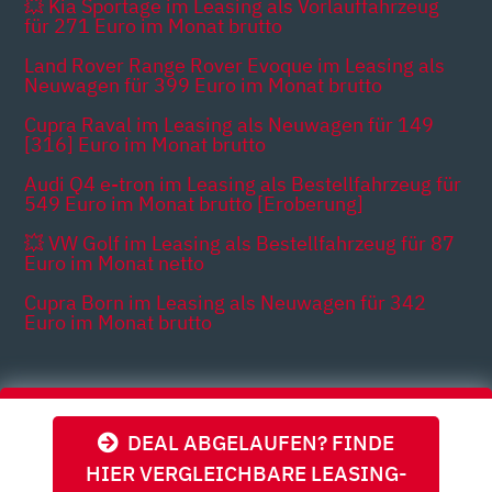
💥 Kia Sportage im Leasing als Vorlauffahrzeug
für 271 Euro im Monat brutto
Land Rover Range Rover Evoque im Leasing als
Neuwagen für 399 Euro im Monat brutto
Cupra Raval im Leasing als Neuwagen für 149
[316] Euro im Monat brutto
Audi Q4 e-tron im Leasing als Bestellfahrzeug für
549 Euro im Monat brutto [Eroberung]
💥 VW Golf im Leasing als Bestellfahrzeug für 87
Euro im Monat netto
Cupra Born im Leasing als Neuwagen für 342
Euro im Monat brutto
Themen
DEAL ABGELAUFEN? FINDE
HIER VERGLEICHBARE LEASING-