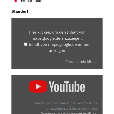
Einparkhilfe
Standort
INHALT
VON
Hier klicken, um den Inhalt von
MAPS.GOOGLE.DE
maps.google.de anzuzeigen.
ANZEIGEN
Inhalt von maps.google.de immer
anzeigen
Inhalt direkt öffnen
„CUPRA
BORN
VZ:
DER
ERSTE
Hier klicken, um den Inhalt von YouTube
ELEKTRO-
anzuzeigen.
Erfahre mehr in der
Datenschutzerklärung von YouTube
.