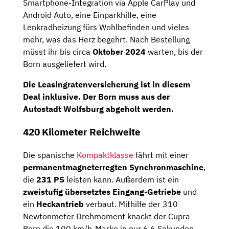
Smartphone-Integration via Apple CarPlay und
Android Auto, eine Einparkhilfe, eine
Lenkradheizung fürs Wohlbefinden und vieles
mehr, was das Herz begehrt. Nach Bestellung
müsst ihr bis circa
Oktober 2024
warten, bis der
Born ausgeliefert wird.
Die
Leasingratenversicherung
ist in diesem
Deal inklusive. Der Born muss aus der
Autostadt Wolfsburg
abgeholt werden.
420 Kilometer Reichweite
Die spanische
Kompaktklasse
fährt mit einer
permanentmagneterregten Synchronmaschine
,
die
231 PS
leisten kann. Außerdem ist ein
zweistufig übersetztes Eingang-Getriebe
und
ein
Heckantrieb
verbaut. Mithilfe der 310
Newtonmeter Drehmoment knackt der Cupra
Born die 100 km/h-Marke in nur 6,6 Sekunden.