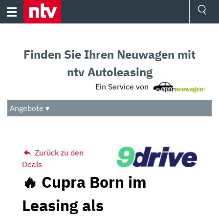
Skip
to
content
Ressorts
Sport
Finden Sie Ihren Neuwagen mit
Börse
Wetter
ntv Autoleasing
TV
Ein Service von
Video
Audio
Angebote ▾
Das Beste
Zurück zu den
Deals
🔥 Cupra Born im
Leasing als