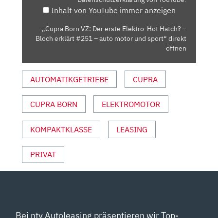
HOT
Inhalt von YouTube immer anzeigen
HATCH?
–
„Cupra Born VZ: Der erste Elektro-Hot Hatch? –
BLOCH
Bloch erklärt #251 – auto motor und sport“ direkt
ERKLÄRT
öffnen
#251
–
AUTOMATIKGETRIEBE
CUPRA
AUTO
MOTOR
CUPRA BORN
ELEKTROMOTOR
UND
SPORT“
VON
KOMPAKTKLASSE
LEASING
YOUTUBE
ANZEIGEN
PRIVAT
Bei ntv Autoleasing präsentieren wir Top-