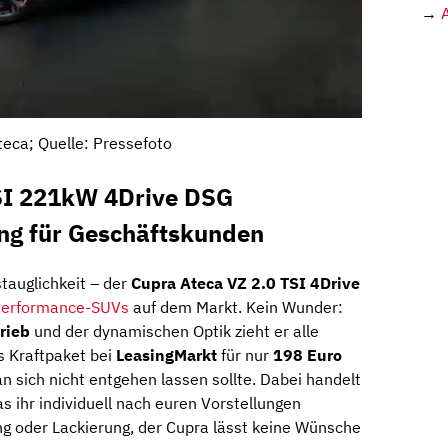
→
teca; Quelle: Pressefoto
SI 221kW 4Drive DSG
ing für Geschäftskunden
stauglichkeit – der
Cupra Ateca VZ 2.0 TSI 4Drive
erformance-SUVs
auf dem Markt. Kein Wunder:
rieb
und der dynamischen Optik zieht er alle
es Kraftpaket bei
LeasingMarkt
für nur
198 Euro
n sich nicht entgehen lassen sollte. Dabei handelt
as ihr individuell nach euren Vorstellungen
ng oder Lackierung, der Cupra lässt keine Wünsche