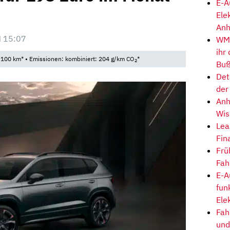
E-A
Ele
Anh
 15:07
WM-
ihr
/100 km* • Emissionen: kombiniert: 204 g/km CO
*
2
Buß
Det
der
Anh
Wis
Lea
Fin
Frü
Fah
E-A
fun
Ele
Fah
und