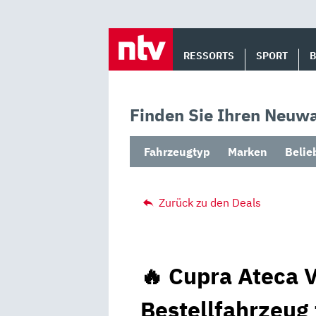
Skip
to
RESSORTS
SPORT
content
Finden Sie Ihren Neuwa
Fahrzeugtyp
Marken
Belie
Zurück zu den Deals
🔥 Cupra Ateca V
Bestellfahrzeug