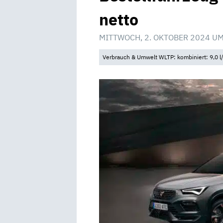
netto
MITTWOCH, 2. OKTOBER 2024 UM
Verbrauch & Umwelt WLTP: kombiniert: 9,0 l