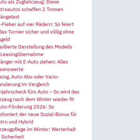
uto als Zugfahrzeug: Diese
ktroautos schaffen 2 Tonnen
ängelast
Fieber auf vier Rädern: So feiert
 das Turnier sicher und völlig ohne
geld
aillierte Darstellung des Modells
 Leasingübernahme
änger mit E-Auto ziehen: Alles
senswerte
sing, Auto-Abo oder Vario-
anzierung im Vergleich
hjahrscheck fürs Auto – So wird das
rzeug nach dem Winter wieder fit
uto-Förderung 2026: So
ktioniert der neue Sozial-Bonus für
ktro und Hybrid
rzeugpflege im Winter: Werterhalt
 Sicherheit