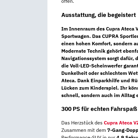
offen.
Ausstattung, die begeistert
Im Innenraum des
Cupra Ateca 
Sportwagen. Das
CUPRA Sportle
einen hohen Komfort, sondern au
Modernste Technik gehört ebenfa
Navigationssystem
sorgt dafür, 
die
Voll-LED-Scheinwerfer
garant
Dunkelheit oder schlechtem Wet
Ateca. Dank
Einparkhilfe
und
Rü
Lücken zum Kinderspiel. Ihr könnt
schnell, sondern auch im Alltag e
300 PS für echten Fahrspaß
Das Herzstück des
Cupra Ateca V
Zusammen mit dem
7-Gang-Dopp
Performance-SUV in nur
4,9 Seku