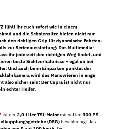
VZ
fühlt ihr euch sofort wie in einem
nkrad
und die
Schalensitze
bieten nicht nur
ch den richtigen Grip für dynamische Fahrten.
lls zur Serienausstattung: Das
Multimedia-
dass ihr jederzeit den richtigen Weg findet, und
ieren beste Sichtverhältnisse – egal ob bei
ter. Und auch beim Einparken punktet der
ckfahrkamera
wird das Manövrieren in enge
 also sicher sein: Der Cupra ist nicht nur
in echter Helfer.
Z
ist der
2,0-Liter-TSI-Motor
mit satten
300 PS
.
elkupplungsgetriebe (DSG)
beschleunigt das
nden von 0 auf 100 km/h
. Die