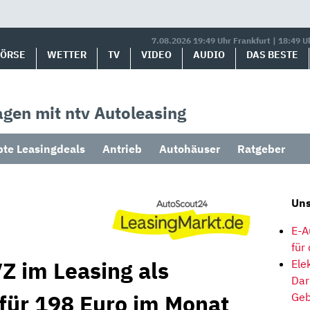
7.08.2026 19:49 Uhr Frankfurt | 18:49 U
BÖRSE
WETTER
TV
VIDEO
AUDIO
DAS BESTE
gen mit ntv Autoleasing
bte Leasingdeals
Antrieb
Autohäuser
Ratgeber
Uns
E-A
für
Z im Leasing als
Ele
Dar
 für 198 Euro im Monat
Geb