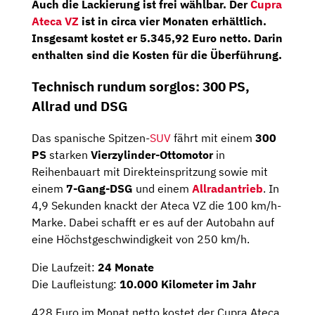
Auch die Lackierung ist frei wählbar. Der
Cupra
Ateca VZ
ist in circa
vier Monaten
erhältlich.
Insgesamt kostet er
5.345,92 Euro netto
. Darin
enthalten sind die Kosten für die Überführung.
Technisch rundum sorglos: 300 PS,
Allrad und DSG
Das spanische Spitzen-
SUV
fährt mit einem
300
PS
starken
Vierzylinder-Ottomotor
in
Reihenbauart mit Direkteinspritzung sowie mit
einem
7-Gang-DSG
und einem
Allradantrieb
. In
4,9 Sekunden knackt der Ateca VZ die 100 km/h-
Marke. Dabei schafft er es auf der Autobahn auf
eine Höchstgeschwindigkeit von 250 km/h.
Die Laufzeit:
24 Monate
Die Laufleistung:
10.000 Kilometer im Jahr
428 Euro im Monat netto kostet der Cupra Ateca