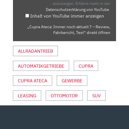
?
anzuzeigen.
Erfahre mehr in der
Datenschutzerklärung von YouTube
.
–
Inhalt von YouTube immer anzeigen
REVIEW,
FAHRBERICHT,
„Cupra Ateca: Immer noch aktuell ? – Review,
TEST“
Fahrbericht, Test“ direkt öffnen
VON
YOUTUBE
ALLRADANTRIEB
ANZEIGEN
AUTOMATIKGETRIEBE
CUPRA
CUPRA ATECA
GEWERBE
LEASING
OTTOMOTOR
SUV