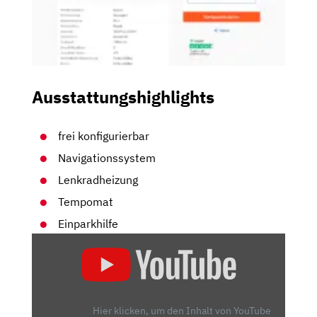
Ausstattungshighlights
frei konfigurierbar
Navigationssystem
Lenkradheizung
Tempomat
Einparkhilfe
„CUPRA
ATECA:
IMMER
NOCH
AKTUELL
Hier klicken, um den Inhalt von YouTube