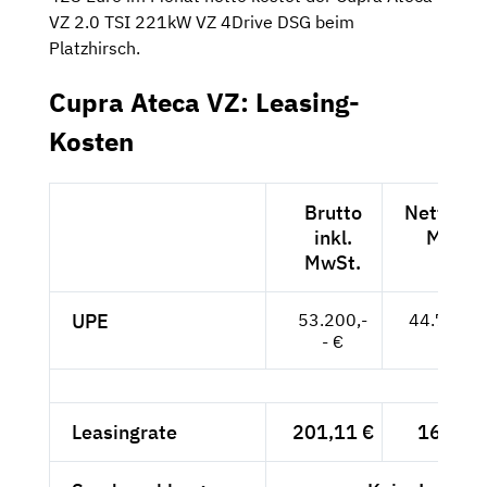
VZ 2.0 TSI 221kW VZ 4Drive DSG beim
Platzhirsch.
Cupra Ateca VZ: Leasing-
Kosten
Brutto
Netto exk
inkl.
MwSt.
MwSt.
UPE
53.200,-
44.706,--
- €
Leasingrate
201,11 €
169,-- 