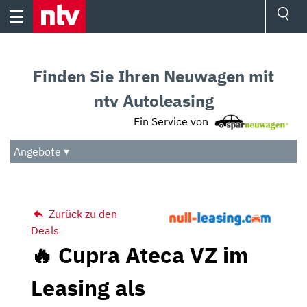
Skip
to
content
Ressorts
Sport
Finden Sie Ihren Neuwagen mit
Börse
Wetter
ntv Autoleasing
TV
Ein Service von
Video
Audio
Angebote ▾
Das Beste
Zurück zu den
Deals
🔥 Cupra Ateca VZ im
Leasing als