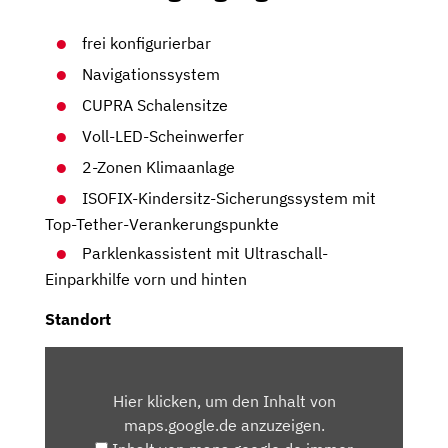
frei konfigurierbar
Navigationssystem
CUPRA Schalensitze
Voll-LED-Scheinwerfer
2-Zonen Klimaanlage
ISOFIX-Kindersitz-Sicherungssystem mit
Top-Tether-Verankerungspunkte
Parklenkassistent mit Ultraschall-
Einparkhilfe vorn und hinten
Standort
INHALT
VON
Hier klicken, um den Inhalt von
MAPS.GOOGLE.DE
maps.google.de anzuzeigen.
ANZEIGEN