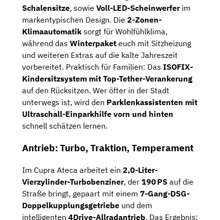
Schalensitze
, sowie
Voll-LED-Scheinwerfer
im
markentypischen Design. Die
2-Zonen-
Klimaautomatik
sorgt für Wohlfühlklima,
während das
Winterpaket
euch mit Sitzheizung
und weiteren Extras auf die kalte Jahreszeit
vorbereitet. Praktisch für Familien: Das
ISOFIX-
Kindersitzsystem mit Top-Tether-Verankerung
auf den Rücksitzen. Wer öfter in der Stadt
unterwegs ist, wird den
Parklenkassistenten mit
Ultraschall-Einparkhilfe vorn und hinten
schnell schätzen lernen.
Antrieb: Turbo, Traktion, Temperament
Im Cupra Ateca arbeitet ein
2,0-Liter-
Vierzylinder-Turbobenziner
, der
190 PS
auf die
Straße bringt, gepaart mit einem
7-Gang-DSG-
Doppelkupplungsgetriebe
und dem
intelligenten
4Drive-Allradantrieb
. Das Ergebnis: