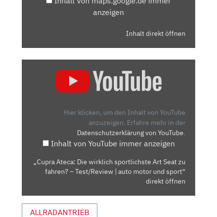
Inhalt von maps.google.de immer
anzeigen
Inhalt direkt öffnen
„CUPRA
ATECA:
DIE
WIRKLICH
SPORTLICHSTE
Hier klicken, um den Inhalt von YouTube
ART
anzuzeigen.
Erfahre mehr in der
Datenschutzerklärung von YouTube
.
SEAT
Inhalt von YouTube immer anzeigen
ZU
FAHREN?
„Cupra Ateca: Die wirklich sportlichste Art Seat zu
–
fahren? – Test/Review | auto motor und sport“
TEST/REVIEW
direkt öffnen
|
AUTO
ALLRADANTRIEB
MOTOR