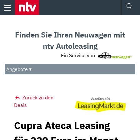
Skip
to
content
Ressorts
Sport
Finden Sie Ihren Neuwagen mit
Börse
Wetter
ntv Autoleasing
TV
Ein Service von
Video
Audio
Angebote ▾
Das Beste
Zurück zu den
Deals
Cupra Ateca Leasing