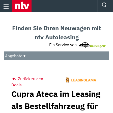
Skip
to
content
Ressorts
Sport
Finden Sie Ihren Neuwagen mit
Börse
Wetter
ntv Autoleasing
TV
Ein Service von
Video
Audio
Angebote ▾
Das Beste
Zurück zu den
Deals
Cupra Ateca im Leasing
als Bestellfahrzeug für