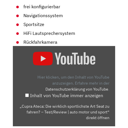
frei konfigurierbar
Navigationssystem
Sportsitze
HiFi Lautsprechersystem
Rückfahrkamera
„CUPRA
ATECA:
DIE
WIRKLICH
SPORTLICHSTE
Hier klicken, um den Inhalt von YouTube
ART
anzuzeigen.
Erfahre mehr in der
Datenschutzerklärung von YouTube
.
SEAT
Inhalt von YouTube immer anzeigen
ZU
FAHREN?
„Cupra Ateca: Die wirklich sportlichste Art Seat zu
–
fahren? – Test/Review | auto motor und sport“
TEST/REVIEW
direkt öffnen
|