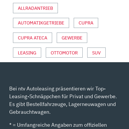
AUTO
ALLRADANTRIEB
MOTOR
UND
AUTOMATIKGETRIEBE
CUPRA
SPORT“
VON
YOUTUBE
CUPRA ATECA
GEWERBE
ANZEIGEN
LEASING
OTTOMOTOR
SUV
Bei ntv Autoleasing präsentieren wir Top-
Leasing-Schnäppchen für Privat und Gewerbe.
Es gibt Bestellfahrzeuge, Lagerneuwagen und
Gebrauchtwagen.
* = Umfangreiche Angaben zum offiziellen