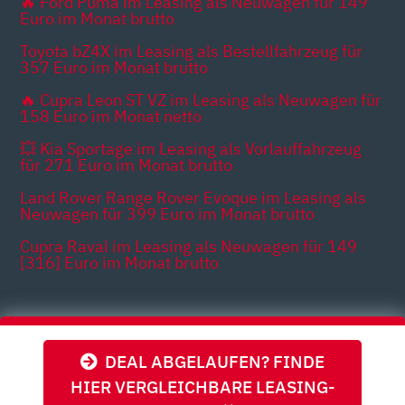
🔥 Ford Puma im Leasing als Neuwagen für 149
Euro im Monat brutto
Toyota bZ4X im Leasing als Bestellfahrzeug für
357 Euro im Monat brutto
🔥 Cupra Leon ST VZ im Leasing als Neuwagen für
158 Euro im Monat netto
💥 Kia Sportage im Leasing als Vorlauffahrzeug
für 271 Euro im Monat brutto
Land Rover Range Rover Evoque im Leasing als
Neuwagen für 399 Euro im Monat brutto
Cupra Raval im Leasing als Neuwagen für 149
[316] Euro im Monat brutto
Themen
DEAL ABGELAUFEN? FINDE
HIER VERGLEICHBARE LEASING-