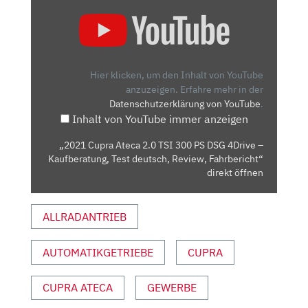
„2021
CUPRA
ATECA
2.0
TSI
Hier klicken, um den Inhalt von YouTube
300
anzuzeigen.
Erfahre mehr in der
Datenschutzerklärung von YouTube
.
PS
Inhalt von YouTube immer anzeigen
DSG
4DRIVE
„2021 Cupra Ateca 2.0 TSI 300 PS DSG 4Drive –
–
Kaufberatung, Test deutsch, Review, Fahrbericht“
KAUFBERATUNG,
direkt öffnen
TEST
DEUTSCH,
ALLRADANTRIEB
REVIEW,
FAHRBERICHT“
AUTOMATIKGETRIEBE
CUPRA
VON
YOUTUBE
ANZEIGEN
CUPRA ATECA
GEWERBE