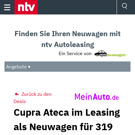
Skip
to
content
Ressorts
Sport
Finden Sie Ihren Neuwagen mit
Börse
Wetter
ntv Autoleasing
TV
Ein Service von
Video
Audio
Angebote ▾
Das Beste
Zurück zu den
Deals
Cupra Ateca im Leasing
als Neuwagen für 319