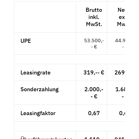
Brutto
Netto
inkl.
exkl.
MwSt.
MwSt.
UPE
53.500,-
44.958,-
- €
- €
Leasingrate
319,-- €
269,-- €
Sonderzahlung
2.000,-
1.681,-
- €
- €
Leasingfaktor
0,67
0,68