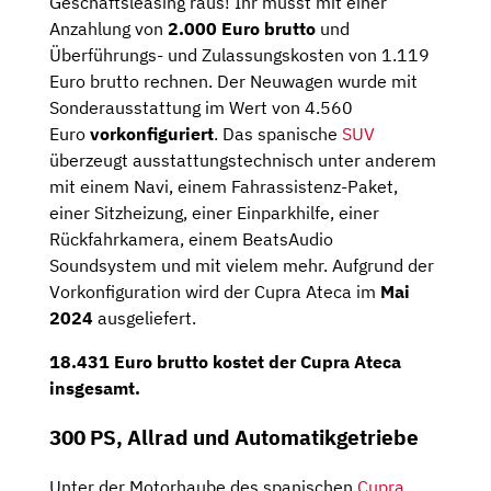
Geschäftsleasing raus! Ihr müsst mit einer
Anzahlung von
2.000 Euro brutto
und
Überführungs- und Zulassungskosten von 1.119
Euro brutto rechnen. Der Neuwagen wurde mit
Sonderausstattung im Wert von 4.560
Euro
vorkonfiguriert
. Das spanische
SUV
überzeugt ausstattungstechnisch unter anderem
mit einem Navi, einem Fahrassistenz-Paket,
einer Sitzheizung, einer Einparkhilfe, einer
Rückfahrkamera, einem BeatsAudio
Soundsystem und mit vielem mehr. Aufgrund der
Vorkonfiguration wird der Cupra Ateca im
Mai
2024
ausgeliefert.
18.431 Euro brutto kostet der Cupra Ateca
insgesamt.
300 PS, Allrad und Automatikgetriebe
Unter der Motorhaube des spanischen
Cupra