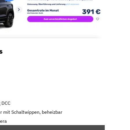
s
e
g DCC
er mit Schaltwippen, beheizbar
mera