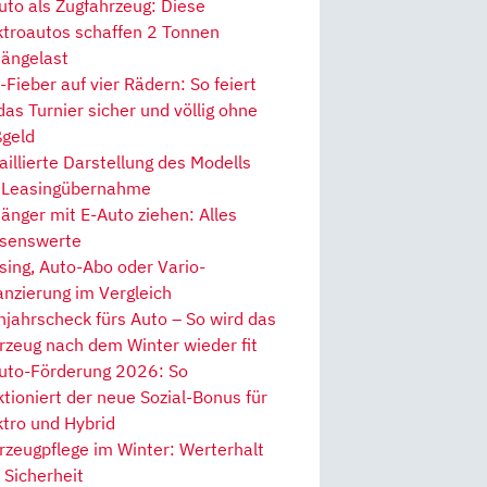
uto als Zugfahrzeug: Diese
ktroautos schaffen 2 Tonnen
ängelast
Fieber auf vier Rädern: So feiert
 das Turnier sicher und völlig ohne
geld
aillierte Darstellung des Modells
 Leasingübernahme
änger mit E-Auto ziehen: Alles
senswerte
sing, Auto-Abo oder Vario-
anzierung im Vergleich
hjahrscheck fürs Auto – So wird das
rzeug nach dem Winter wieder fit
uto-Förderung 2026: So
ktioniert der neue Sozial-Bonus für
ktro und Hybrid
rzeugpflege im Winter: Werterhalt
 Sicherheit