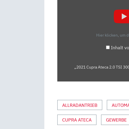
CUPRA
ATECA
2.0
TSI
300
Hier klicken, um 
PS
DSG
Inhalt v
4DRIVE
–
KAUFBERATUNG,
„2021 Cupra Ateca 2.0 TSI 30
TEST
DEUTSCH,
REVIEW,
FAHRBERICHT“
VON
ALLRADANTRIEB
AUTOMA
YOUTUBE
ANZEIGEN
CUPRA ATECA
GEWERBE