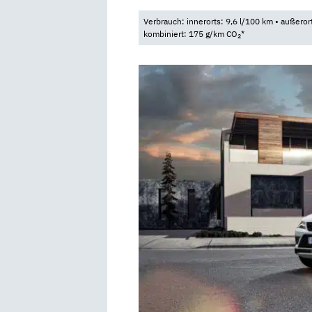
Verbrauch: innerorts: 9,6 l/100 km • außeror
kombiniert: 175 g/km CO
*
2