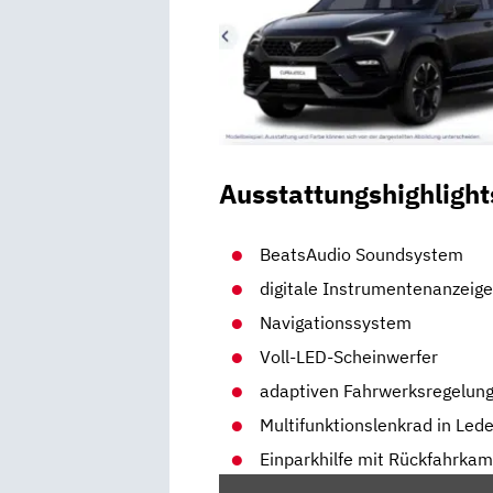
Ausstattungshighlight
BeatsAudio Soundsystem
digitale Instrumentenanzeig
Navigationssystem
Voll-LED-Scheinwerfer
adaptiven Fahrwerksregelun
Multifunktionslenkrad in Led
Einparkhilfe mit Rückfahrka
„2021