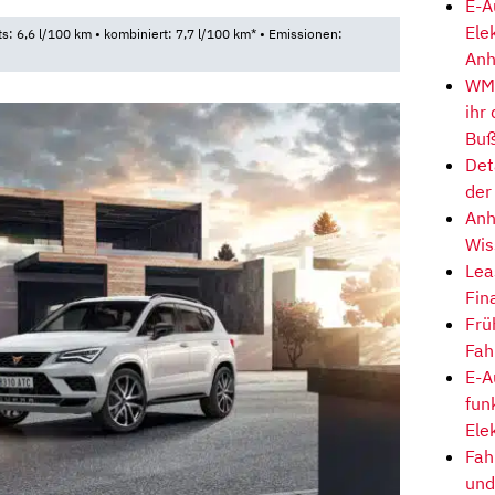
E-A
Ele
ts: 6,6 l/100 km • kombiniert: 7,7 l/100 km* • Emissionen:
Anh
WM-
ihr
Buß
Det
der
Anh
Wis
Lea
Fin
Frü
Fah
E-A
fun
Ele
Fah
und