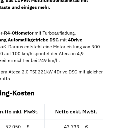
g, das CUPRA Multifunktionslenkrad mit
aste und einiges mehr.
er-R4-Ottomotor
mit Turboaufladung,
ang Automatikgetriebe DSG
mit
4Drive-
spaß. Daraus entsteht eine Motorleistung von 300
auf 100 km/h sprintet der Ateca in 4,9
eit erreicht er bei 249 km/h.
Cupra Ateca 2.0 TSI 221kW 4Drive DSG mit gleicher
rutto.
sing-Kosten
rutto inkl. MwSt.
Netto exkl. MwSt.
52.050,-- €
43.739,-- €