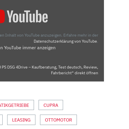
den Inhalt von YouTube anzuzeigen.
Erfahre mehr in der
Datenschutzerklärung von YouTube
.
on YouTube immer anzeigen
0 PS DSG 4Drive – Kaufberatung, Test deutsch, Review,
Fahrbericht“ direkt öffnen
TIKGETRIEBE
CUPRA
LEASING
OTTOMOTOR