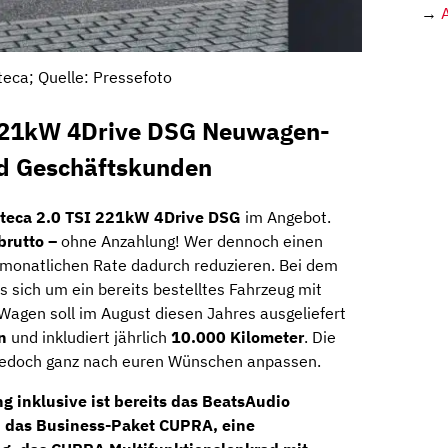
→
teca; Quelle: Pressefoto
 221kW 4Drive DSG Neuwagen-
nd Geschäftskunden
teca 2.0 TSI 221kW 4Drive DSG
im Angebot.
brutto –
ohne Anzahlung! Wer dennoch einen
 monatlichen Rate dadurch reduzieren. Bei dem
s sich um ein bereits bestelltes Fahrzeug mit
agen soll im August diesen Jahres ausgeliefert
n
und inkludiert jährlich
10.000 Kilometer
. Die
h jedoch ganz nach euren Wünschen anpassen.
 inklusive ist bereits das
BeatsAudio
, das
Business-Paket
CUPRA
, eine