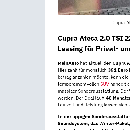
Cupra A
Cupra Ateca 2.0 TSI
Leasing für Privat- u
MeinAuto
hat aktuell den
Cupra A
Hier zahlt für monatlich
391 Euro
betrag anzahlen möchte, kann die
temperamentvollen
SUV
handelt e
massiger Sonderausstattung. Der W
werden. Der Deal läuft
48 Monate
Laufzeit und -leistung lassen sic
In der üppigen Sonderausstattung
Soundsystem
, das
Winter-Paket