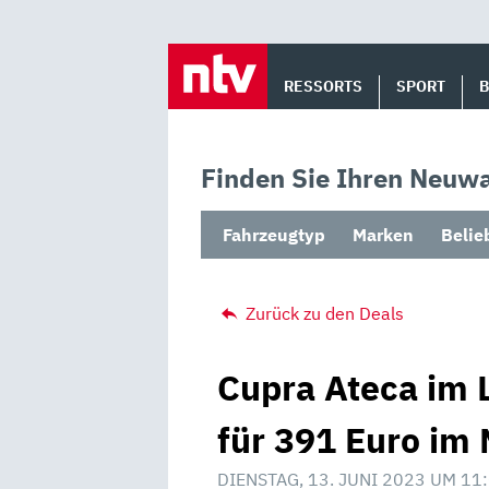
Skip
to
RESSORTS
SPORT
content
Finden Sie Ihren Neuwa
Fahrzeugtyp
Marken
Belie
Zurück zu den Deals
Cupra Ateca im 
für 391 Euro im 
DIENSTAG, 13. JUNI 2023 UM 11