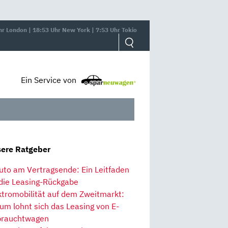
hr London | 18:53 Uhr New York | 7:53 Uhr Tokio
Ein Service von
ere Ratgeber
uto am Vertragsende: Ein Leitfaden
 die Leasing-Rückgabe
ktromobilität auf dem Zweitmarkt:
um lohnt sich das Leasing von E-
rauchtwagen