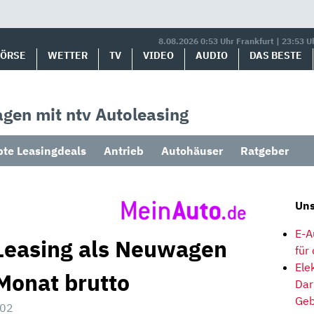
8.08.2026 0:53 Uhr Frankfurt | 23:53 U
BÖRSE
WETTER
TV
VIDEO
AUDIO
DAS BESTE
gen mit ntv Autoleasing
bte Leasingdeals
Antrieb
Autohäuser
Ratgeber
Uns
E-A
Leasing als Neuwagen
für
Ele
Monat brutto
Dar
Geb
:02