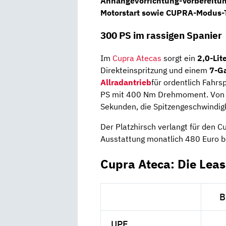
Anhängevorrichtung-Vorbereitun
Motorstart sowie CUPRA-Modus-T
300 PS im rassigen Spanier
Im
Cupra
Atecas
sorgt ein
2,0-Lit
Direkteinspritzung und einem
7-G
Allradantrieb
für ordentlich Fahr
PS mit 400 Nm Drehmoment. Von 0 
Sekunden, die Spitzengeschwindigk
Der Platzhirsch verlangt für den 
Ausstattung monatlich 480 Euro b
Cupra Ateca: Die Lea
B
UPE