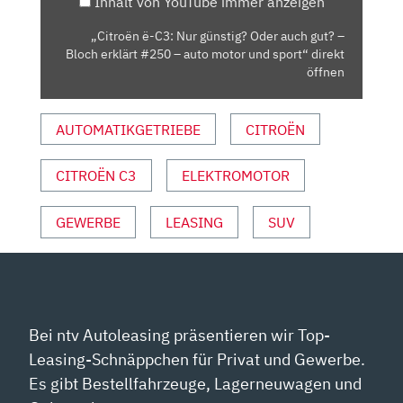
Inhalt von YouTube immer anzeigen
GUT?
–
„Citroën ë-C3: Nur günstig? Oder auch gut? –
BLOCH
Bloch erklärt #250 – auto motor und sport“ direkt
ERKLÄRT
öffnen
#250
–
AUTOMATIKGETRIEBE
CITROËN
AUTO
MOTOR
CITROËN C3
ELEKTROMOTOR
UND
SPORT“
VON
GEWERBE
LEASING
SUV
YOUTUBE
ANZEIGEN
Bei ntv Autoleasing präsentieren wir Top-
Leasing-Schnäppchen für Privat und Gewerbe.
Es gibt Bestellfahrzeuge, Lagerneuwagen und