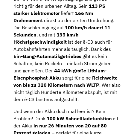
richtig für den urbanen Alltag. Sein
113 PS
starker Elektromotor
liefert
166 Nm
Drehmoment
direkt ab der ersten Umdrehung.
Die Beschleunigung auf
100 km/h dauert 11
Sekunden
, und mit
135 km/h
Höchstgeschwindigkeit
ist der ë-C3 auch für
Autobahnfahrten mehr als tauglich. Dank des
Ein-Gang-Automatikgetriebes
gibt es kein
Schalten, kein Ruckeln – einfach Strom geben
und genießen. Der
44 kWh große Lithium-
Eisenphosphat-Akku
sorgt für eine
Reichweite
von bis zu 320 Kilometern nach WLTP
. Wer also
nicht täglich Hunderte Kilometer abspult, ist mit
dem ë-C3 bestens aufgestellt.
Und wenn der Akku doch mal leer ist? Kein
Problem! Dank
100 kW Schnellladefunktion
ist
der Akku
in nur 26 Minuten von 20 auf 80
Prozent geladen
– perfekt für eine kurze