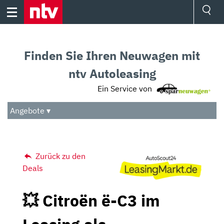
Skip
to
content
Ressorts
Sport
Finden Sie Ihren Neuwagen mit
Börse
Wetter
ntv Autoleasing
TV
Ein Service von
Video
Audio
Angebote ▾
Das Beste
Zurück zu den
Deals
💥 Citroën ë-C3 im