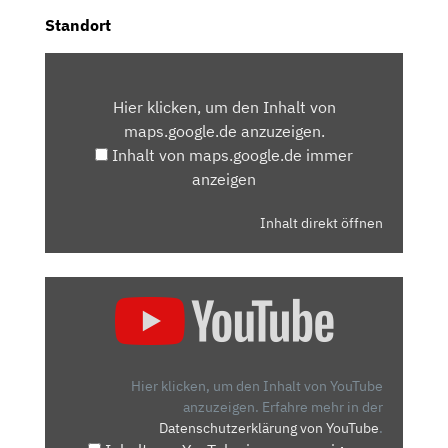
Standort
INHALT
VON
Hier klicken, um den Inhalt von
MAPS.GOOGLE.DE
maps.google.de anzuzeigen.
ANZEIGEN
Inhalt von maps.google.de immer
anzeigen
Inhalt direkt öffnen
„CITROËN
Ë-
C3:
NUR
GÜNSTIG?
Hier klicken, um den Inhalt von YouTube
ODER
anzuzeigen.
Erfahre mehr in der
Datenschutzerklärung von YouTube
.
AUCH