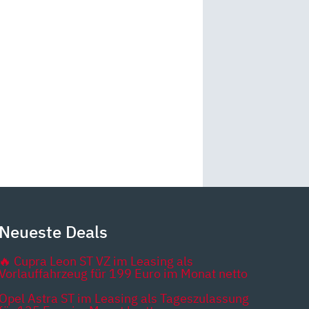
Neueste Deals
🔥 Cupra Leon ST VZ im Leasing als
Vorlauffahrzeug für 199 Euro im Monat netto
Opel Astra ST im Leasing als Tageszulassung