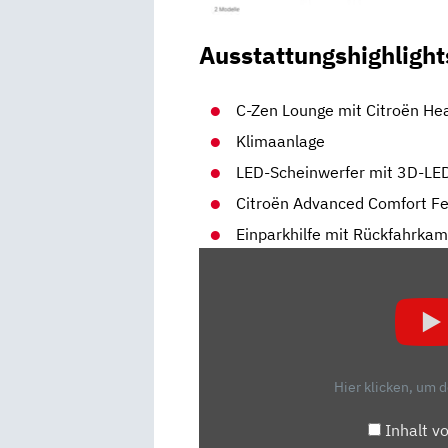
Ausstattungshighlight
C-Zen Lounge mit Citroën He
Klimaanlage
LED-Scheinwerfer mit 3D-LE
Citroën Advanced Comfort F
Einparkhilfe mit Rückfahrka
„CITROËN
C3
AIRCROSS
|
EUROPAS
KLEINSTER
Hier klicken, um 
SIEBENSITZER
|
Inhalt v