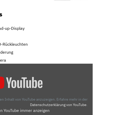
s
ad-up-Display
D-Rückleuchten
ederung
mera
den Inhalt von YouTube anzuzeigen.
Erfahre mehr in der
Datenschutzerklärung von YouTube
.
on YouTube immer anzeigen