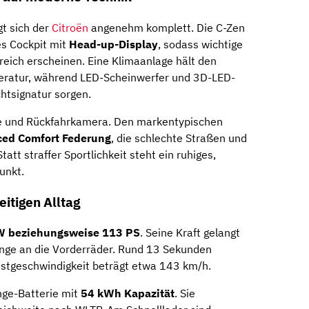
gt sich der
Citroën
angenehm komplett. Die C-Zen
es Cockpit mit
Head-up-Display
, sodass wichtige
reich erscheinen. Eine Klimaanlage hält den
ratur, während LED-Scheinwerfer und 3D-LED-
htsignatur sorgen.
fe und Rückfahrkamera. Den markentypischen
ced Comfort Federung
, die schlechte Straßen und
tt straffer Sportlichkeit steht ein ruhiges,
unkt.
eitigen Alltag
W beziehungsweise 113 PS
. Seine Kraft gelangt
nge an die Vorderräder. Rund 13 Sekunden
stgeschwindigkeit beträgt etwa 143 km/h.
nge-Batterie mit
54 kWh Kapazität
. Sie