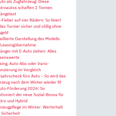
uto als Zugfahrzeug: Diese
ktroautos schaffen 2 Tonnen
ängelast
Fieber auf vier Rädern: So feiert
 das Turnier sicher und völlig ohne
geld
aillierte Darstellung des Modells
 Leasingübernahme
änger mit E-Auto ziehen: Alles
senswerte
sing, Auto-Abo oder Vario-
anzierung im Vergleich
hjahrscheck fürs Auto – So wird das
rzeug nach dem Winter wieder fit
uto-Förderung 2026: So
ktioniert der neue Sozial-Bonus für
ktro und Hybrid
rzeugpflege im Winter: Werterhalt
 Sicherheit