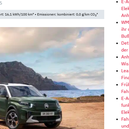
E-A
5
Ele
t: 16,1 kWh/100 km* • Emissionen: kombiniert: 0,0 g/km CO
*
Anh
2
WM-
ihr
Buß
Det
der
Anh
Wis
Lea
Fin
Frü
Fah
E-A
fun
Ele
Fah
und