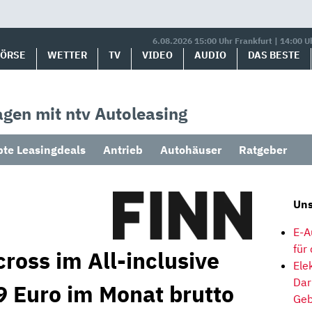
6.08.2026 15:00 Uhr Frankfurt | 14:00 U
BÖRSE
WETTER
TV
VIDEO
AUDIO
DAS BESTE
gen mit ntv Autoleasing
bte Leasingdeals
Antrieb
Autohäuser
Ratgeber
Uns
E-A
für
cross im All-inclusive
Ele
Dar
9 Euro im Monat brutto
Geb