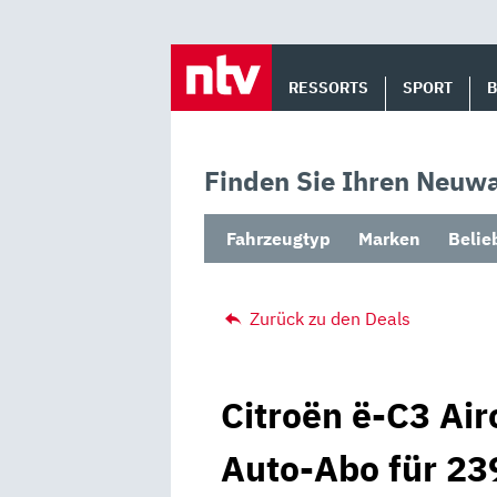
Skip
to
RESSORTS
SPORT
content
Finden Sie Ihren Neuwa
Fahrzeugtyp
Marken
Belie
Zurück zu den Deals
Citroën ë-C3 Air
Auto-Abo für 23