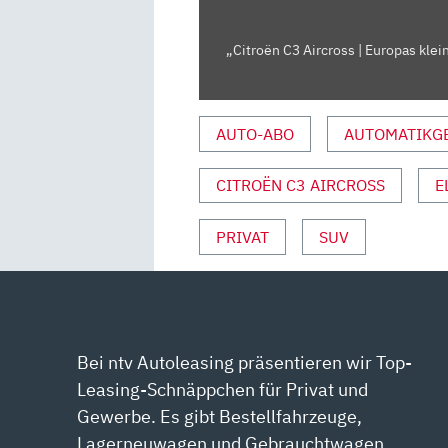
VORSTELLUNG
MIT
SEBASTIAN
„Citroën C3 Aircross | Europas klei
FRIEMEL“
VON
YOUTUBE
AUTO-ABO
AUTOMATIKG
ANZEIGEN
CITROËN C3 AIRCROSS
E
PRIVAT
SUV
Bei ntv Autoleasing präsentieren wir Top-
Leasing-Schnäppchen für Privat und
Gewerbe. Es gibt Bestellfahrzeuge,
Lagerneuwagen und Gebrauchtwagen.