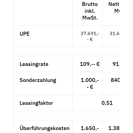
Brutto
Netto exkl
inkl.
MwSt.
MwSt.
UPE
37.691,-
31.673,-- 
- €
Leasingrate
109,-- €
91,60 €
Sonderzahlung
1.000,-
840,34 €
- €
Leasingfaktor
0,51
Überführungskosten
1.650,-
1.386,55 