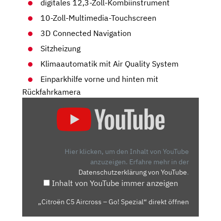
digitales 12,3-Zoll-Kombiinstrument
10-Zoll-Multimedia-Touchscreen
3D Connected Navigation
Sitzheizung
Klimaautomatik mit Air Quality System
Einparkhilfe vorne und hinten mit
Rückfahrkamera
„CITROËN
C5
AIRCROSS
–
GO!
Hier klicken, um den Inhalt von YouTube
SPEZIAL“
anzuzeigen.
Erfahre mehr in der
Datenschutzerklärung von YouTube
.
VON
Inhalt von YouTube immer anzeigen
YOUTUBE
ANZEIGEN
„Citroën C5 Aircross – Go! Spezial“ direkt öffnen