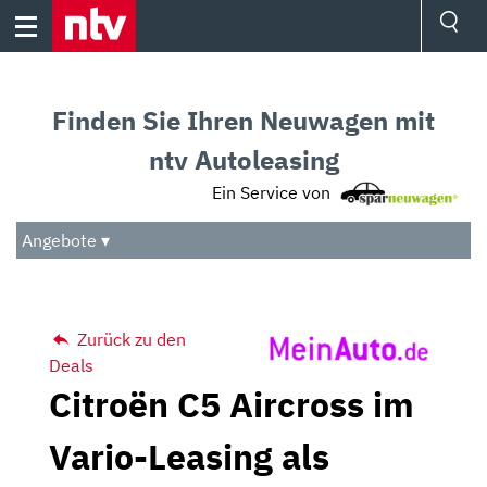
Skip
to
content
Ressorts
Sport
Finden Sie Ihren Neuwagen mit
Börse
Wetter
ntv Autoleasing
TV
Ein Service von
Video
Audio
Angebote ▾
Das Beste
Zurück zu den
Deals
Citroën C5 Aircross im
Vario-Leasing als