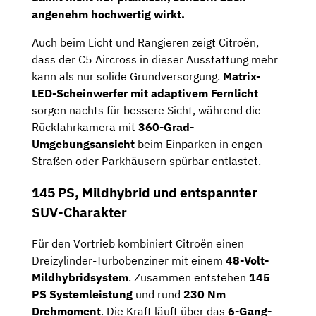
angenehm hochwertig wirkt.
Auch beim Licht und Rangieren zeigt Citroën,
dass der C5 Aircross in dieser Ausstattung mehr
kann als nur solide Grundversorgung.
Matrix-
LED-Scheinwerfer mit adaptivem Fernlicht
sorgen nachts für bessere Sicht, während die
Rückfahrkamera mit
360-Grad-
Umgebungsansicht
beim Einparken in engen
Straßen oder Parkhäusern spürbar entlastet.
145 PS, Mildhybrid und entspannter
SUV-Charakter
Für den Vortrieb kombiniert Citroën einen
Dreizylinder-Turbobenziner mit einem
48-Volt-
Mildhybridsystem
. Zusammen entstehen
145
PS Systemleistung
und rund
230 Nm
Drehmoment
. Die Kraft läuft über das
6-Gang-