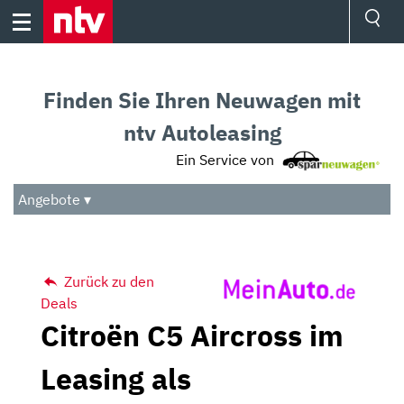
Skip
to
content
Ressorts
Sport
Finden Sie Ihren Neuwagen mit
Börse
Wetter
ntv Autoleasing
TV
Ein Service von
Video
Audio
Angebote ▾
Das Beste
Zurück zu den
Deals
Citroën C5 Aircross im
Leasing als