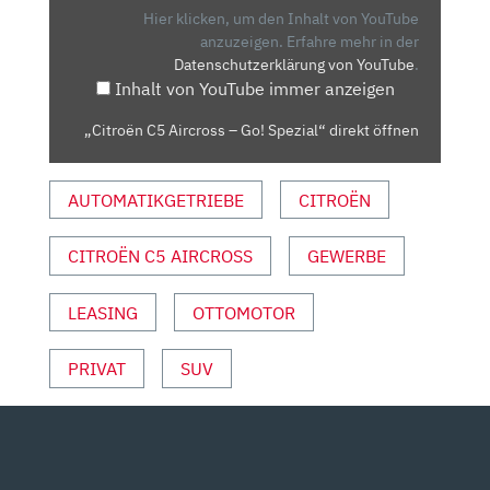
GO!
Hier klicken, um den Inhalt von YouTube
SPEZIAL“
anzuzeigen.
Erfahre mehr in der
Datenschutzerklärung von YouTube
.
VON
Inhalt von YouTube immer anzeigen
YOUTUBE
ANZEIGEN
„Citroën C5 Aircross – Go! Spezial“ direkt öffnen
AUTOMATIKGETRIEBE
CITROËN
CITROËN C5 AIRCROSS
GEWERBE
LEASING
OTTOMOTOR
PRIVAT
SUV