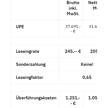
Brutto
Netto exk
inkl.
MwSt.
MwSt.
UPE
37.691,-
31.673,-- 
- €
Leasingrate
245,-- €
205,88 
Sonderzahlung
Keine!
Leasingfaktor
0,65
Überführungskosten
1.251,-
1.051,26 
- €