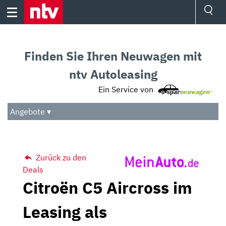
Skip
to
content
Ressorts
Sport
Finden Sie Ihren Neuwagen mit
Börse
Wetter
ntv Autoleasing
TV
Ein Service von
Video
Audio
Angebote ▾
Das Beste
Zurück zu den
Deals
Citroën C5 Aircross im
Leasing als