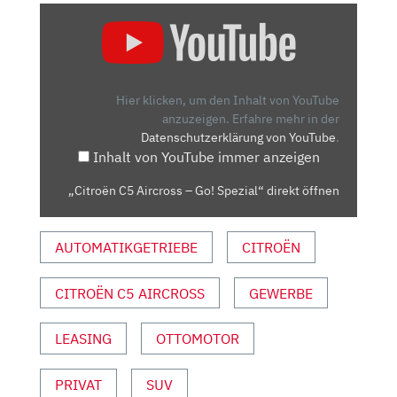
„CITROËN
C5
AIRCROSS
–
GO!
Hier klicken, um den Inhalt von YouTube
SPEZIAL“
anzuzeigen.
Erfahre mehr in der
Datenschutzerklärung von YouTube
.
VON
Inhalt von YouTube immer anzeigen
YOUTUBE
ANZEIGEN
„Citroën C5 Aircross – Go! Spezial“ direkt öffnen
AUTOMATIKGETRIEBE
CITROËN
CITROËN C5 AIRCROSS
GEWERBE
LEASING
OTTOMOTOR
PRIVAT
SUV