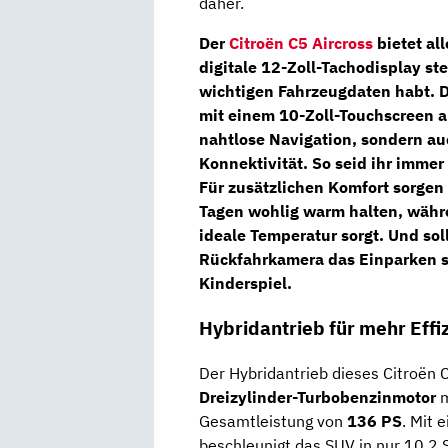
daher.
Der
Citroën C5 Aircross
bietet al
digitale 12-Zoll-Tachodisplay
ste
wichtigen Fahrzeugdaten habt. D
mit einem
10-Zoll-Touchscreen
a
nahtlose
Navigation,
sondern auc
Konnektivität. So seid ihr immer
Für zusätzlichen Komfort sorgen 
Tagen wohlig warm halten, währe
ideale Temperatur sorgt. Und sol
Rückfahrkamera das Einparken se
Kinderspiel.
Hybridantrieb für mehr Effi
Der Hybridantrieb dieses Citroën C
Dreizylinder-Turbobenzinmotor
m
Gesamtleistung von
136 PS
. Mit
beschleunigt das SUV in nur 10,2 