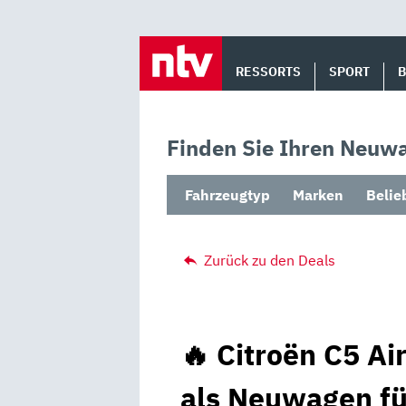
Skip
to
RESSORTS
SPORT
content
Finden Sie Ihren Neuwa
Fahrzeugtyp
Marken
Belie
Zurück zu den Deals
🔥 Citroën C5 Ai
als Neuwagen fü