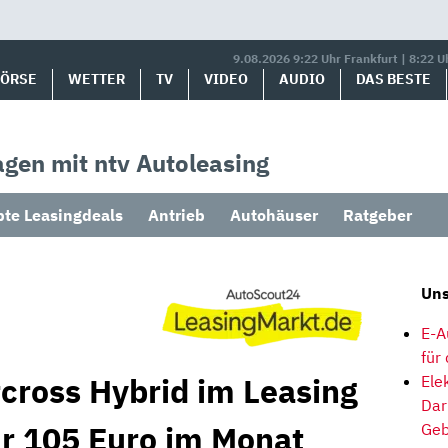
9.08.2026 9:22 Uhr Frankfurt | 8:22 U
BÖRSE
WETTER
TV
VIDEO
AUDIO
DAS BESTE
gen mit ntv Autoleasing
bte Leasingdeals
Antrieb
Autohäuser
Ratgeber
Uns
E-A
für
rcross Hybrid im Leasing
Ele
Dar
r 105 Euro im Monat
Geb