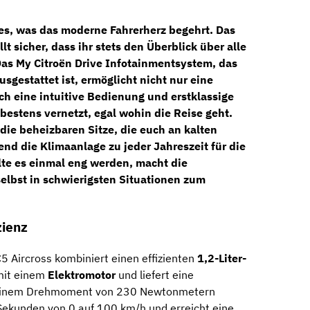
les, was das moderne Fahrerherz begehrt. Das
llt sicher, dass ihr stets den Überblick über alle
as My Citroën Drive Infotainmentsystem, das
usgestattet ist, ermöglicht nicht nur eine
h eine intuitive Bedienung und erstklassige
 bestens vernetzt, egal wohin die Reise geht.
die beheizbaren Sitze, die euch an kalten
nd die Klimaanlage zu jeder Jahreszeit für die
lte es einmal eng werden, macht die
lbst in schwierigsten Situationen zum
zienz
5 Aircross kombiniert einen effizienten
1,2-Liter-
it einem
Elektromotor
und liefert eine
 einem Drehmoment von 230 Newtonmetern
Sekunden von 0 auf 100 km/h und erreicht eine