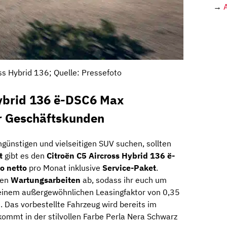
→
ss Hybrid 136; Quelle: Pressefoto
Hybrid 136 ë-DSC6 Max
r Geschäftskunden
ngünstigen und vielseitigen SUV suchen, sollten
t
gibt es den
Citroën C5 Aircross Hybrid 136 ë-
o netto
pro Monat inklusive
Service-Paket
.
gen
Wartungsarbeiten
ab, sodass ihr euch um
einem außergewöhnlichen Leasingfaktor von 0,35
t. Das vorbestellte Fahrzeug wird bereits im
ommt in der stilvollen Farbe Perla Nera Schwarz