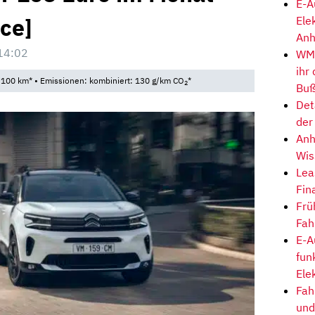
E-A
ice]
Ele
Anh
14:02
WM-
ihr
/100 km* • Emissionen: kombiniert: 130 g/km CO
*
2
Buß
Det
der
Anh
Wis
Lea
Fin
Frü
Fah
E-A
fun
Ele
Fah
und