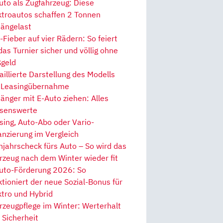
uto als Zugfahrzeug: Diese
ktroautos schaffen 2 Tonnen
ängelast
Fieber auf vier Rädern: So feiert
 das Turnier sicher und völlig ohne
geld
aillierte Darstellung des Modells
 Leasingübernahme
änger mit E-Auto ziehen: Alles
senswerte
sing, Auto-Abo oder Vario-
anzierung im Vergleich
hjahrscheck fürs Auto – So wird das
rzeug nach dem Winter wieder fit
uto-Förderung 2026: So
ktioniert der neue Sozial-Bonus für
ktro und Hybrid
rzeugpflege im Winter: Werterhalt
 Sicherheit