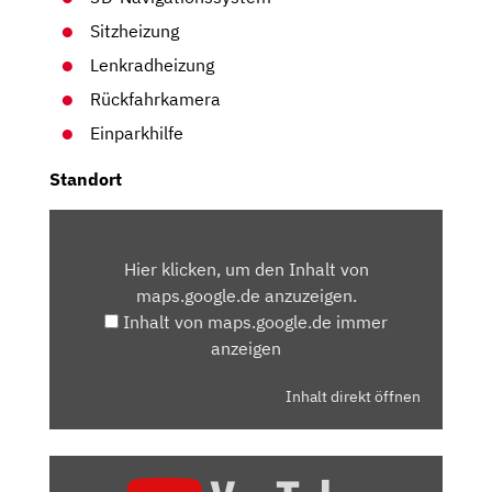
Sitzheizung
Lenkradheizung
Rückfahrkamera
Einparkhilfe
Standort
INHALT
VON
Hier klicken, um den Inhalt von
MAPS.GOOGLE.DE
maps.google.de anzuzeigen.
ANZEIGEN
Inhalt von maps.google.de immer
anzeigen
Inhalt direkt öffnen
„CITROËN