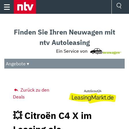
Skip
to
content
Ressorts
Sport
Finden Sie Ihren Neuwagen mit
Börse
Wetter
ntv Autoleasing
TV
Ein Service von
Video
Audio
Angebote ▾
Das Beste
Zurück zu den
Deals
💥 Citroën C4 X im