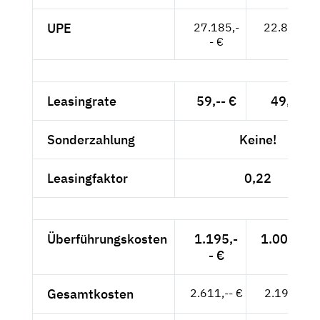
UPE
27.185,-
22.845,-- 
- €
Leasingrate
59,-- €
49,58 €
Sonderzahlung
Keine!
Leasingfaktor
0,22
Überführungskosten
1.195,-
1.004,20 
- €
Gesamtkosten
2.611,-- €
2.194,12 