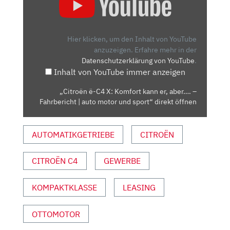
Ë-
C4
X:
KOMFORT
Hier klicken, um den Inhalt von YouTube
KANN
anzuzeigen.
Erfahre mehr in der
Datenschutzerklärung von YouTube
.
ER,
Inhalt von YouTube immer anzeigen
ABER….
–
„Citroën ë-C4 X: Komfort kann er, aber…. –
FAHRBERICHT
Fahrbericht | auto motor und sport“ direkt öffnen
|
AUTO
AUTOMATIKGETRIEBE
CITROËN
MOTOR
UND
SPORT“
CITROËN C4
GEWERBE
VON
YOUTUBE
KOMPAKTKLASSE
LEASING
ANZEIGEN
OTTOMOTOR