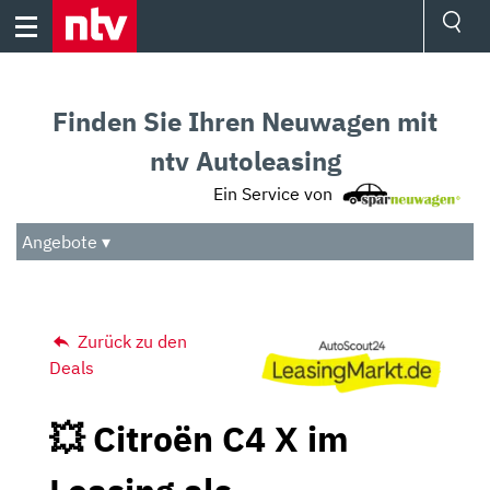
Skip
to
content
Ressorts
Sport
Finden Sie Ihren Neuwagen mit
Börse
Wetter
ntv Autoleasing
TV
Ein Service von
Video
Audio
Angebote ▾
Das Beste
Zurück zu den
Deals
💥 Citroën C4 X im