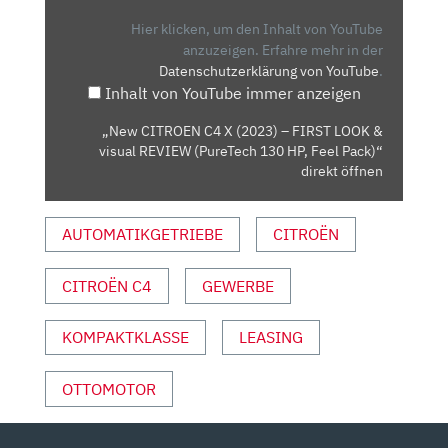
X
(2023)
Hier klicken, um den Inhalt von YouTube
–
anzuzeigen.
Erfahre mehr in der
Datenschutzerklärung von YouTube
.
FIRST
Inhalt von YouTube immer anzeigen
LOOK
&
„New CITROEN C4 X (2023) – FIRST LOOK &
VISUAL
visual REVIEW (PureTech 130 HP, Feel Pack)“
REVIEW
direkt öffnen
(PURETECH
130
AUTOMATIKGETRIEBE
CITROËN
HP,
FEEL
CITROËN C4
GEWERBE
PACK)“
VON
YOUTUBE
KOMPAKTKLASSE
LEASING
ANZEIGEN
OTTOMOTOR