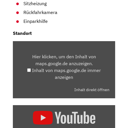
Sitzheizung
Rückfahrkamera
Einparkhilfe
Standort
INHALT
VON
Hier klicken, um den Inhalt von
MAPS.GOOGLE.DE
maps.google.de anzuzeigen.
ANZEIGEN
Inhalt von maps.google.de immer
anzeigen
Inhalt direkt öffnen
„NEW
CITROEN
C4