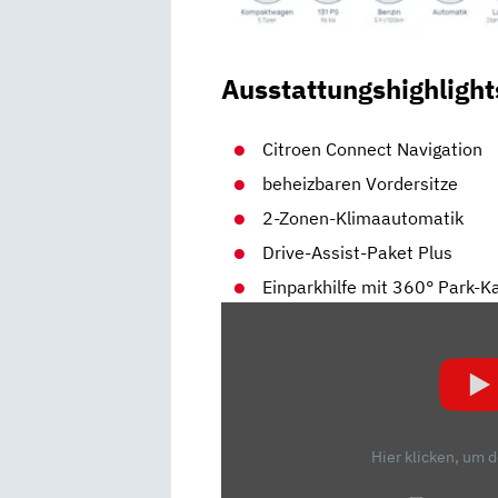
Ausstattungshighlight
Citroen Connect Navigation
beheizbaren Vordersitze
2-Zonen-Klimaautomatik
Drive-Assist-Paket Plus
Einparkhilfe mit 360° Park-
„CITROEN
E-
C4
2021:
ERFRISCHEND
ANDERS
Hier klicken, um 
–