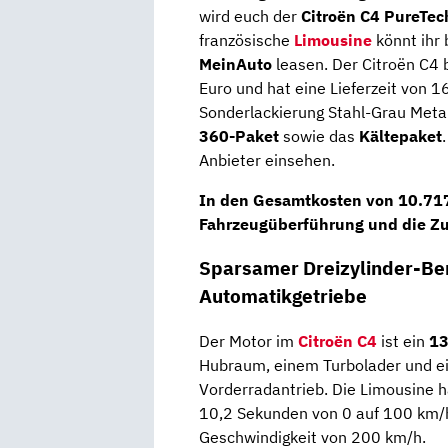
wird euch der
Citroën C4 PureTe
französische
Limousine
könnt ihr 
MeinAuto
leasen. Der Citroën C4 
Euro und hat eine Lieferzeit von 
Sonderlackierung Stahl-Grau Metal
360-Paket
sowie das
Kältepaket
Anbieter einsehen.
In den
Gesamtkosten
von
10.717
Fahrzeugüberführung und die Zul
Sparsamer Dreizylinder-Be
Automatikgetriebe
Der Motor im
Citroën C4
ist ein
13
Hubraum, einem Turbolader und e
Vorderradantrieb. Die Limousine 
10,2 Sekunden von 0 auf 100 km/h 
Geschwindigkeit von 200 km/h.