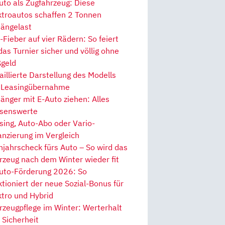
uto als Zugfahrzeug: Diese
ktroautos schaffen 2 Tonnen
ängelast
Fieber auf vier Rädern: So feiert
 das Turnier sicher und völlig ohne
geld
aillierte Darstellung des Modells
 Leasingübernahme
änger mit E-Auto ziehen: Alles
senswerte
sing, Auto-Abo oder Vario-
anzierung im Vergleich
hjahrscheck fürs Auto – So wird das
rzeug nach dem Winter wieder fit
uto-Förderung 2026: So
ktioniert der neue Sozial-Bonus für
ktro und Hybrid
rzeugpflege im Winter: Werterhalt
 Sicherheit