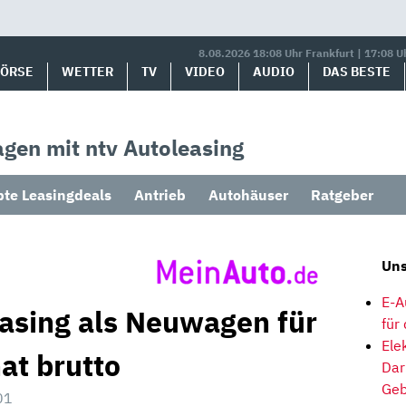
8.08.2026 18:08 Uhr Frankfurt | 17:08 U
BÖRSE
WETTER
TV
VIDEO
AUDIO
DAS BESTE
gen mit ntv Autoleasing
bte Leasingdeals
Antrieb
Autohäuser
Ratgeber
Uns
E-A
easing als Neuwagen für
für
Ele
at brutto
Dar
Geb
01