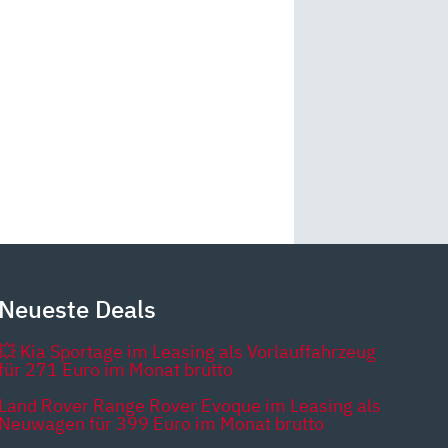
Neueste Deals
💥 Kia Sportage im Leasing als Vorlauffahrzeug
für 271 Euro im Monat brutto
Land Rover Range Rover Evoque im Leasing als
Neuwagen für 399 Euro im Monat brutto