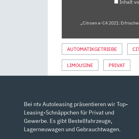
ABER
Inhalt v
AUCH
GUT?
–
„Citroen e-C4 2021: Erfrische
REVIEW/FAHRBERICHT
|
AUTO
AUTOMATIKGETRIEBE
CI
MOTOR
UND
LIMOUSINE
PRIVAT
SPORT“
VON
YOUTUBE
ANZEIGEN
Bei ntv Autoleasing präsentieren wir Top-
Leasing-Schnäppchen für Privat und
Gewerbe. Es gibt Bestellfahrzeuge,
Lagerneuwagen und Gebrauchtwagen.