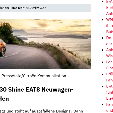
E-A
Ele
sionen: kombiniert: 110 g/km CO
*
2
Anh
WM-
ihr
Buß
Det
der
Anh
Wis
Lea
Fin
Frü
e: Pressefoto/Citroën Kommunikation
Fah
E-A
130 Shine EAT8 Neuwagen-
fun
den
Ele
Fah
und
egs und steht auf ausgefallene Designs? Dann