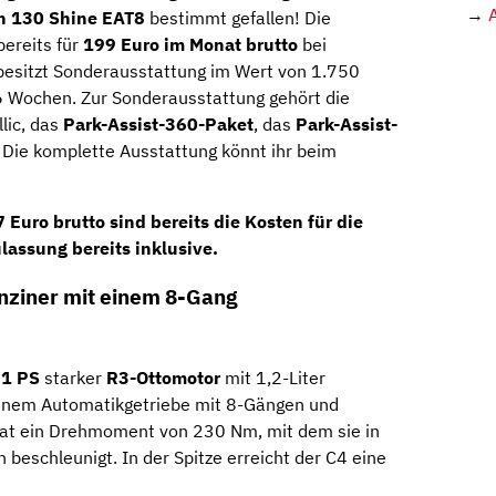
→
ch 130 Shine EAT8
bestimmt gefallen! Die
bereits für
199 Euro im Monat brutto
bei
besitzt Sonderausstattung im Wert von 1.750
16 Wochen. Zur Sonderausstattung gehört die
lic, das
Park-Assist-360-Paket
, das
Park-Assist-
. Die komplette Ausstattung könnt ihr beim
 Euro brutto
sind bereits die Kosten für die
assung bereits inklusive.
nziner mit einem 8-Gang
1 PS
starker
R3-Ottomotor
mit 1,2-Liter
inem Automatikgetriebe mit 8-Gängen und
hat ein Drehmoment von 230 Nm, mit dem sie in
beschleunigt. In der Spitze erreicht der C4 eine