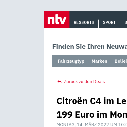
Skip
to
RESSORTS
SPORT
content
Finden Sie Ihren Neuwa
Fahrzeugtyp
Marken
Belie
Zurück zu den Deals
Citroën C4 im L
199 Euro im Mon
MONTAG, 14. MÄRZ 2022 UM 10: