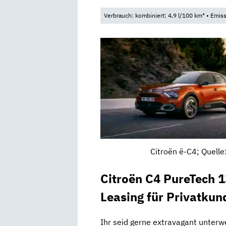
Verbrauch: kombiniert: 4,9 l/100 km* • Emis
Citroën ë-C4; Quell
Citroën C4 PureTech 
Leasing für Privatkun
Ihr seid gerne extravagant unterw