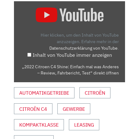
„2022
CITROEN
C4
SHINE:
EINFACH
Hier klicken, um den Inhalt von YouTube
MAL
anzuzeigen.
Erfahre mehr in der
Datenschutzerklärung von YouTube
.
WAS
Inhalt von YouTube immer anzeigen
ANDERES
–
„2022 Citroen C4 Shine: Einfach mal was Anderes
REVIEW,
– Review, Fahrbericht, Test“ direkt öffnen
FAHRBERICHT,
TEST“
AUTOMATIKGETRIEBE
CITROËN
VON
YOUTUBE
ANZEIGEN
CITROËN C4
GEWERBE
KOMPAKTKLASSE
LEASING