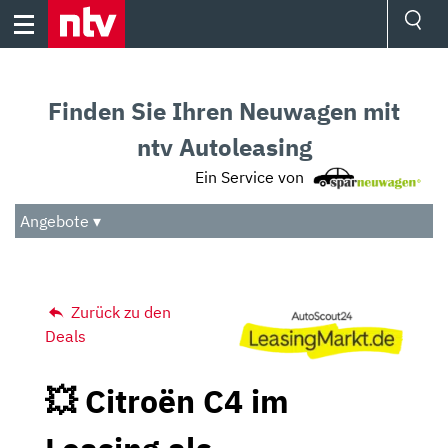
Skip
to
content
Ressorts
Sport
Finden Sie Ihren Neuwagen mit
Börse
Wetter
ntv Autoleasing
TV
Ein Service von
Video
Audio
Angebote ▾
Das Beste
Zurück zu den
Deals
💥 Citroën C4 im