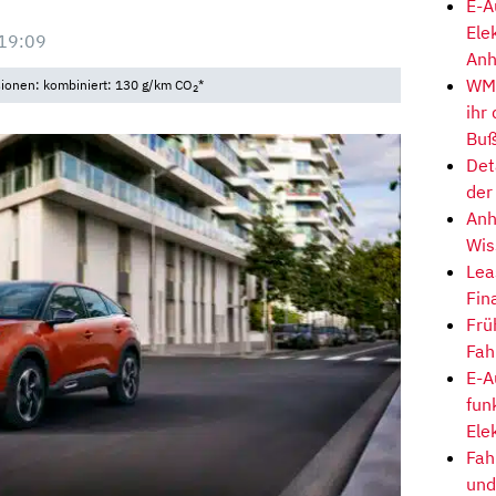
E-A
Ele
19:09
Anh
WM-
sionen: kombiniert: 130 g/km CO
*
2
ihr
Buß
Det
der
Anh
Wis
Lea
Fin
Frü
Fah
E-A
fun
Ele
Fah
und