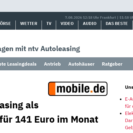
7.08.2026 12:18 Uhr Frankfurt | 11:18 U
BÖRSE
WETTER
TV
VIDEO
AUDIO
DAS BESTE
gen mit ntv Autoleasing
bte Leasingdeals
Antrieb
Autohäuser
Ratgeber
Uns
E-A
asing als
für
Ele
 für 141 Euro im Monat
Dar
Geb