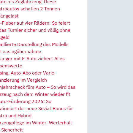
uto als Zugfahrzeug: Diese
ktroautos schaffen 2 Tonnen
ängelast
Fieber auf vier Rädern: So feiert
 das Turnier sicher und völlig ohne
geld
aillierte Darstellung des Modells
 Leasingübernahme
änger mit E-Auto ziehen: Alles
senswerte
sing, Auto-Abo oder Vario-
anzierung im Vergleich
hjahrscheck fürs Auto – So wird das
rzeug nach dem Winter wieder fit
uto-Förderung 2026: So
ktioniert der neue Sozial-Bonus für
ktro und Hybrid
rzeugpflege im Winter: Werterhalt
 Sicherheit