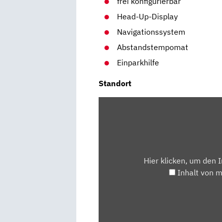
frei konfigurierbar
Head-Up-Display
Navigationssystem
Abstandstempomat
Einparkhilfe
Standort
INHALT
VON
MAPS.GOOGLE.DE
ANZEIGEN
Hier klicken, um den 
Inhalt von 