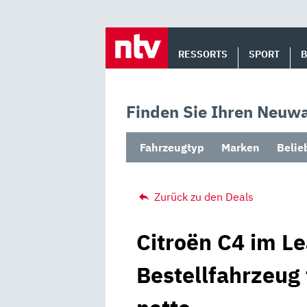
Skip
to
RESSORTS
SPORT
content
Finden Sie Ihren Neuwa
Fahrzeugtyp
Marken
Belie
Zurück zu den Deals
Citroën C4 im Le
Bestellfahrzeug