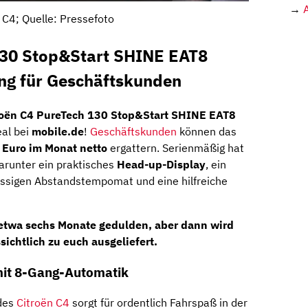
→
 C4; Quelle: Pressefoto
130 Stop&Start SHINE EAT8
ing für Geschäftskunden
roën C4 PureTech 130 Stop&Start SHINE EAT8
al bei
mobile.de
!
Geschäftskunden
können das
 Euro im Monat netto
ergattern. Serienmäßig hat
darunter ein praktisches
Head-up-Display
, ein
lässigen Abstandstempomat und eine hilfreiche
 etwa sechs Monate gedulden, aber dann wird
ichtlich zu euch ausgeliefert.
it 8-Gang-Automatik
des
Citroën C4
sorgt für ordentlich Fahrspaß in der