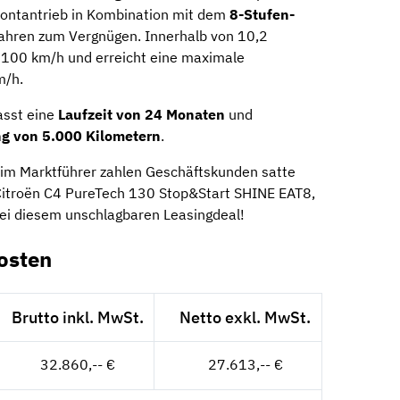
rontantrieb in Kombination mit dem
8-Stufen-
hren zum Vergnügen. Innerhalb von 10,2
 100 km/h und erreicht eine maximale
m/h.
asst eine
Laufzeit von 24 Monaten
und
ng von 5.000 Kilometern
.
 Beim Marktführer zahlen Geschäftskunden satte
Citroën C4 PureTech 130 Stop&Start SHINE EAT8,
bei diesem unschlagbaren Leasingdeal!
osten
Brutto inkl. MwSt.
Netto exkl. MwSt.
32.860,-- €
27.613,-- €