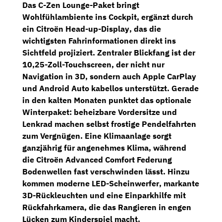
Das
C-Zen Lounge-Paket
bringt
Wohlfühlambiente ins Cockpit, ergänzt durch
ein
Citroën Head-up-Display
, das die
wichtigsten Fahrinformationen direkt ins
Sichtfeld projiziert. Zentraler Blickfang ist der
10,25-Zoll-Touchscreen
, der nicht nur
Navigation in 3D
, sondern auch Apple CarPlay
und Android Auto kabellos unterstützt. Gerade
in den kalten Monaten punktet das optionale
Winterpaket
:
beheizbare Vordersitze und
Lenkrad
machen selbst frostige Pendelfahrten
zum Vergnügen. Eine
Klimaanlage
sorgt
ganzjährig für angenehmes Klima, während
die
Citroën Advanced Comfort Federung
Bodenwellen fast verschwinden lässt. Hinzu
kommen moderne
LED-Scheinwerfer
, markante
3D-Rückleuchten
und eine
Einparkhilfe mit
Rückfahrkamera
, die das Rangieren in engen
Lücken zum Kinderspiel macht.