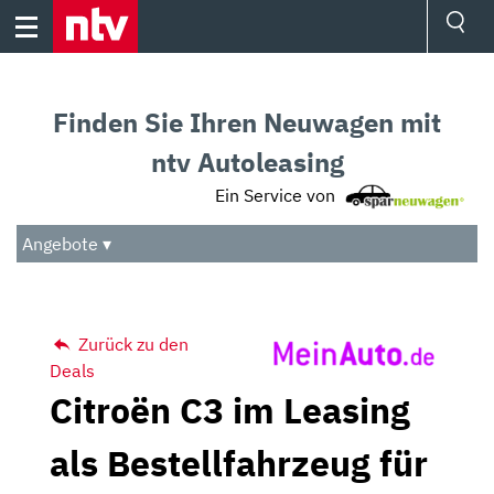
Skip
to
content
Ressorts
Sport
Finden Sie Ihren Neuwagen mit
Börse
Wetter
ntv Autoleasing
TV
Ein Service von
Video
Audio
Angebote ▾
Das Beste
Zurück zu den
Deals
Citroën C3 im Leasing
als Bestellfahrzeug für