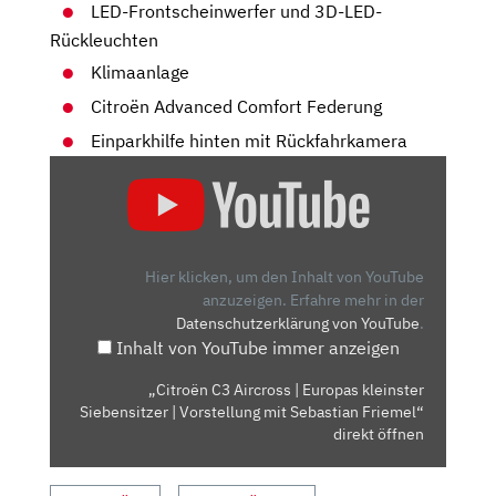
LED-Frontscheinwerfer und 3D-LED-
Rückleuchten
Klimaanlage
Citroën Advanced Comfort Federung
Einparkhilfe hinten mit Rückfahrkamera
„CITROËN
C3
AIRCROSS
|
EUROPAS
Hier klicken, um den Inhalt von YouTube
KLEINSTER
anzuzeigen.
Erfahre mehr in der
Datenschutzerklärung von YouTube
.
SIEBENSITZER
Inhalt von YouTube immer anzeigen
|
VORSTELLUNG
„Citroën C3 Aircross | Europas kleinster
MIT
Siebensitzer | Vorstellung mit Sebastian Friemel“
SEBASTIAN
direkt öffnen
FRIEMEL“
VON