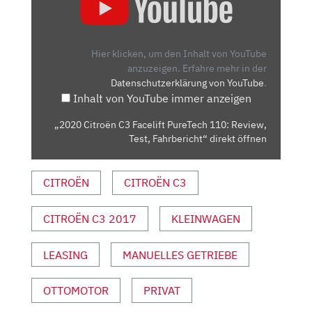
CITROËN
C3
FACELIFT
PURETECH
Hier klicken, um den Inhalt von YouTube
110:
anzuzeigen.
Erfahre mehr in der
Datenschutzerklärung von YouTube
.
REVIEW,
Inhalt von YouTube immer anzeigen
TEST,
FAHRBERICHT“
„2020 Citroën C3 Facelift PureTech 110: Review,
VON
Test, Fahrbericht“ direkt öffnen
YOUTUBE
ANZEIGEN
CITROËN
CITROËN C3
CITROËN C3 2017
KLEINWAGEN
LEASING
MANUELLES GETRIEBE
OTTOMOTOR
PRIVAT