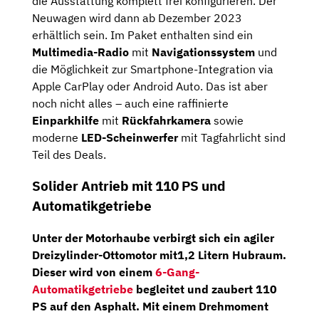
die Ausstattung komplett frei konfigurieren. Der
Neuwagen wird dann ab Dezember 2023
erhältlich sein. Im Paket enthalten sind ein
Multimedia-Radio
mit
Navigationssystem
und
die Möglichkeit zur Smartphone-Integration via
Apple CarPlay oder Android Auto. Das ist aber
noch nicht alles – auch eine raffinierte
Einparkhilfe
mit
Rückfahrkamera
sowie
moderne
LED-Scheinwerfer
mit Tagfahrlicht sind
Teil des Deals.
Solider Antrieb mit 110 PS und
Automatikgetriebe
Unter der Motorhaube verbirgt sich ein agiler
Dreizylinder-Ottomotor
mit1,2 Litern Hubraum.
Dieser wird von einem
6-Gang-
Automatikgetriebe
begleitet und zaubert
110
PS
auf den Asphalt. Mit einem Drehmoment