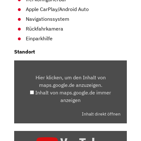
Apple CarPlay/Android Auto
Navigationssystem
Rückfahrkamera
Einparkhilfe
Standort
INHALT
VON
Hier klicken, um den Inhalt von
MAPS.GOOGLE.DE
maps.google.de anzuzeigen.
ANZEIGEN
Inhalt von maps.google.de immer
anzeigen
Inhalt direkt öffnen
„2020