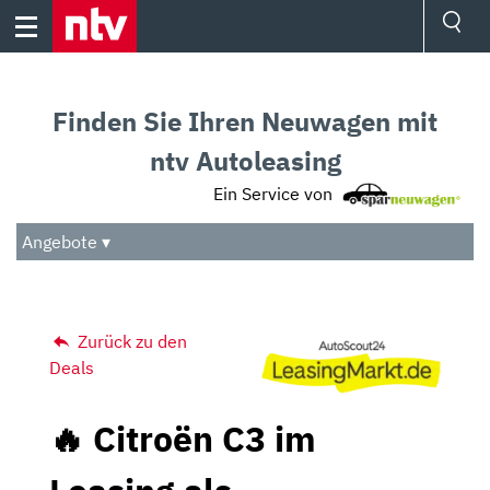
Skip
to
content
Ressorts
Sport
Finden Sie Ihren Neuwagen mit
Börse
Wetter
ntv Autoleasing
TV
Ein Service von
Video
Audio
Angebote ▾
Das Beste
Zurück zu den
Deals
🔥 Citroën C3 im